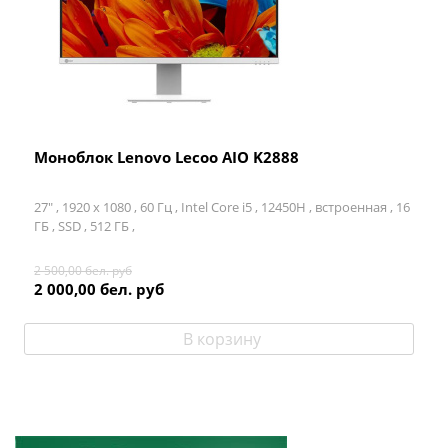
Моноблок Lenovo Lecoo AIO K2888
27" ,
1920 x 1080 ,
60 Гц ,
Intel Core i5 ,
12450H ,
встроенная ,
16
ГБ ,
SSD ,
512 ГБ ,
2 500,00
бел. руб
2 000,00
бел. руб