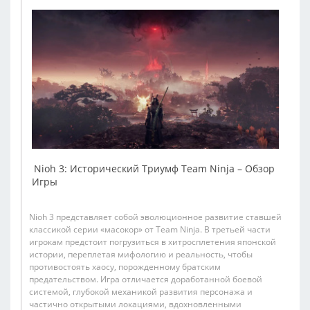
Nioh 3: Исторический Триумф Team Ninja – Обзор
Игры
Nioh 3 представляет собой эволюционное развитие ставшей
классикой серии «масокор» от Team Ninja. В третьей части
игрокам предстоит погрузиться в хитросплетения японской
истории, переплетая мифологию и реальность, чтобы
противостоять хаосу, порожденному братским
предательством. Игра отличается доработанной боевой
системой, глубокой механикой развития персонажа и
частично открытыми локациями, вдохновленными