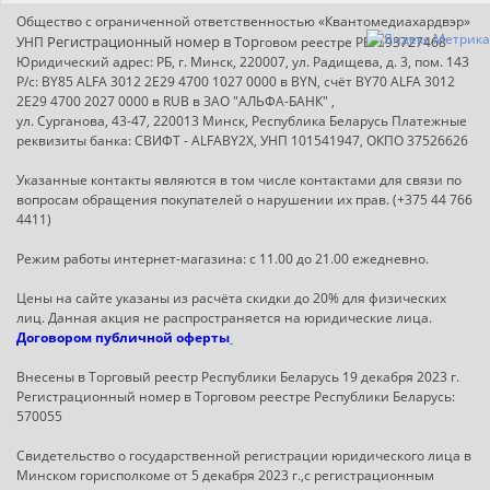
Общество с ограниченной ответственностью «Квантомедиахардвэр»
Регистрационный номер в Т
ор
УНП
говом реестре РБ: 193727468
Юридический адрес: РБ, г. Минск, 220007, ул. Радищева, д. 3, пом. 143
Р/с: BY85 ALFA 3012 2E29 4700 1027 0000 в BYN, счёт BY70 ALFA 3012
2E29 4700 2027 0000 в RUB в ЗАО "АЛЬФА-БАНК" ,
ул. Сурганова, 43-47, 220013 Минск, Республика Беларусь Платежные
реквизиты банка: СВИФТ - ALFABY2X, УНП 101541947, ОКПО 37526626
Указанные контакты являются в том числе контактами для связи по
вопросам обращения покупателей о нарушении их прав. (+375 44 766
4411)
Режим работы интернет-магазина: с 11.00 до 21.00 ежедневно.
Цены на сайте указаны из расчёта скидки до 20% для физических
лиц. Данная акция не распространяется на юридические лица.
Договором публичной оферты
Внесены в Торговый реестр Республики Беларусь 19 декабря 2023 г.
Регистрационный номер в Торговом реестре Республики Беларусь:
570055
Свидетельство о государственной регистрации юридического лица в
Минском горисполкоме от 5 декабря 2023 г.,с регистрационным