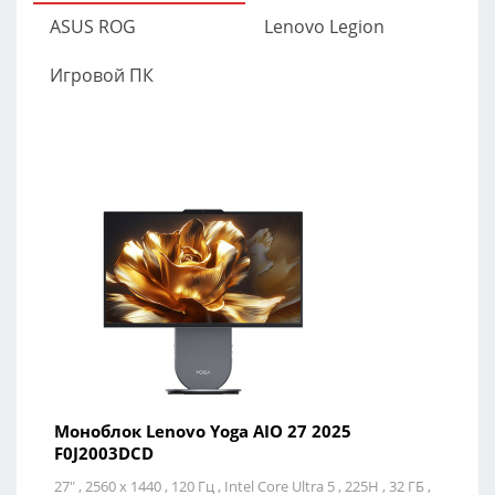
ASUS ROG
Lenovo Legion
Игровой ПК
Моноблок Lenovo Yoga AIO 27 2025
М
F0J2003DCD
F
27" ,
2560 x 1440 ,
120 Гц ,
Intel Core Ultra 5 ,
225H ,
32 ГБ ,