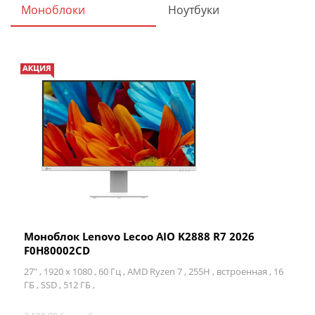
Моноблоки
Ноутбуки
Моноблок Lenovo Lecoo AIO K2888 R7 2026
F0H80002CD
27" ,
1920 x 1080 ,
60 Гц ,
AMD Ryzen 7 ,
255H ,
встроенная ,
16
ГБ ,
SSD ,
512 ГБ ,