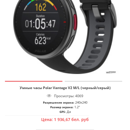
Умные часы Polar Vantage V2 M/L (черный/серый)
Просмотры: 4069
240x240
Разрешение экрана:
1.2"
Размер экрана:
Да
GPS:
Цена:
1 936,67
бел. руб