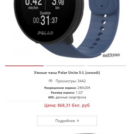
Умные часы Polar Unite S-L (синий)
Просмотры: 3442
240x204
Разрешение экрана:
1.22"
Размер экрана:
данные смартфона
GPS:
Цена:
868,31
бел. руб
Подробнее