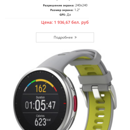
240x240
Разрешение экрана:
1.2"
Размер экрана:
Да
GPS:
Цена:
1 936,67
бел. руб
Подробнее