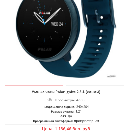
Умные часы Polar Ignite 2 S-L (синий)
Просмотры: 4630
240x204
Разрешение экрана:
1.2"
Размер экрана:
Да
GPS:
проприетарная
Программная платформа:
Цена:
1 136,46
бел. руб