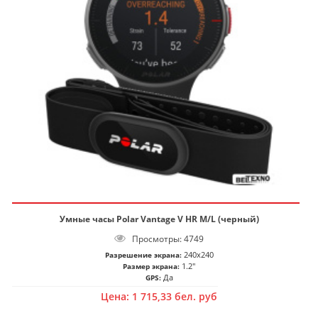
Умные часы Polar Vantage V HR M/L (черный)
Просмотры: 4749
240x240
Разрешение экрана:
1.2"
Размер экрана:
Да
GPS:
Цена:
1 715,33
бел. руб