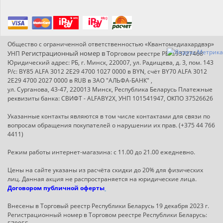
Общество с ограниченной ответственностью «Квантомедиахардвэр»
Регистрационный номер в Т
ор
УНП
говом реестре РБ: 193727468
Юридический адрес: РБ, г. Минск, 220007, ул. Радищева, д. 3, пом. 143
Р/с: BY85 ALFA 3012 2E29 4700 1027 0000 в BYN, счёт BY70 ALFA 3012
2E29 4700 2027 0000 в RUB в ЗАО "АЛЬФА-БАНК" ,
ул. Сурганова, 43-47, 220013 Минск, Республика Беларусь Платежные
реквизиты банка: СВИФТ - ALFABY2X, УНП 101541947, ОКПО 37526626
Указанные контакты являются в том числе контактами для связи по
вопросам обращения покупателей о нарушении их прав. (+375 44 766
4411)
Режим работы интернет-магазина: с 11.00 до 21.00 ежедневно.
Цены на сайте указаны из расчёта скидки до 20% для физических
лиц. Данная акция не распространяется на юридические лица.
Договором публичной оферты
Внесены в Торговый реестр Республики Беларусь 19 декабря 2023 г.
Регистрационный номер в Торговом реестре Республики Беларусь: