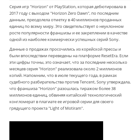
Серия игр "Horizon" от PlayStation, которая дебютировала в
2017 году с выходом "Horizon Zero Dawn", по последним
данным, преодолела отметку в 40 миллионов проданных
единиц по всему миру. Это свидетельствует о неуклонном
росте популярности франшизы и ее закреплении в качестве
одной из наиболее коммерчески успешных серий Sony.
Данные о продажах просочились из корейской прессы и
были впоследствии переведены на платформе ResetEra. Если
эти цифры точны, это означает, что за последние несколько
месяцев серия "Horizon" реализовала около 2 миллионов
копий. Напомним, что в июле текущего года, в рамках
судебного разбирательства против Tencent, Sony утверждала,
что франшиза "Horizon" разошлась тиражом более 38
миллионов единиц, обвиняя китайский технологический
конгломерат в плагиате ее игровой серии для своего
грядущего проекта "Light of Motiram".