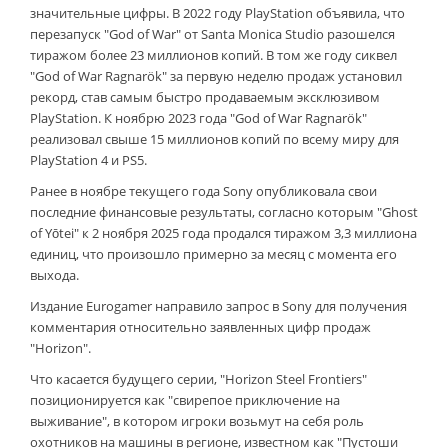
значительные цифры. В 2022 году PlayStation объявила, что
перезапуск "God of War" от Santa Monica Studio разошелся
тиражом более 23 миллионов копий. В том же году сиквел
"God of War Ragnarök" за первую неделю продаж установил
рекорд, став самым быстро продаваемым эксклюзивом
PlayStation. К ноябрю 2023 года "God of War Ragnarök"
реализовал свыше 15 миллионов копий по всему миру для
PlayStation 4 и PS5.
Ранее в ноябре текущего года Sony опубликовала свои
последние финансовые результаты, согласно которым "Ghost
of Yōtei" к 2 ноября 2025 года продался тиражом 3,3 миллиона
единиц, что произошло примерно за месяц с момента его
выхода.
Издание Eurogamer направило запрос в Sony для получения
комментария относительно заявленных цифр продаж
"Horizon".
Что касается будущего серии, "Horizon Steel Frontiers"
позиционируется как "свирепое приключение на
выживание", в котором игроки возьмут на себя роль
охотников на машины в регионе, известном как "Пустоши