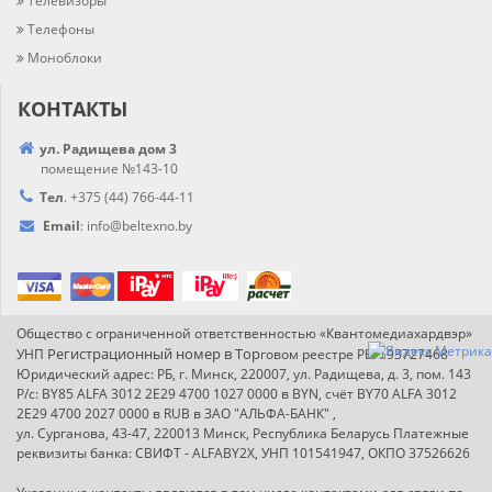
Телевизоры
Телефоны
Моноблоки
КОНТАКТЫ
ул. Радищева дом 3
помещение №143-10
Тел
.
+375 (44) 766-44-
11
Email
:
info@
beltexno.by
Общество с ограниченной ответственностью «Квантомедиахардвэр»
Регистрационный номер в Т
ор
УНП
говом реестре РБ: 193727468
Юридический адрес: РБ, г. Минск, 220007, ул. Радищева, д. 3, пом. 143
Р/с: BY85 ALFA 3012 2E29 4700 1027 0000 в BYN, счёт BY70 ALFA 3012
2E29 4700 2027 0000 в RUB в ЗАО "АЛЬФА-БАНК" ,
ул. Сурганова, 43-47, 220013 Минск, Республика Беларусь Платежные
реквизиты банка: СВИФТ - ALFABY2X, УНП 101541947, ОКПО 37526626