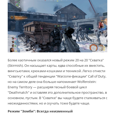
Более хаотичным оказался новый режим 20 на 20 "Схватка"
(Skirmish). Он насыщает карты, едва способные их вместить,
вингсьютами, крюками-кошками и техникой. Легко отнести
"Схватку" к общей тенденции "Warzone-фикации" Call of Duty,
но на самом деле она больше напоминает Wolfenstein:
Enemy Territory — расширяя тесный боевой цикл
"Deathmatch" и оставляя это дополнительное пространство, в
основном, пустым. В "Схватке" вы чаще будете сталкиваться с
неожиданностями, но и скучать тоже будете чаще.
Режим "Зомби": Всегда неизменный