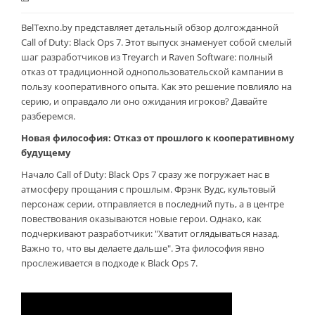
BelTexno.by представляет детальный обзор долгожданной
Call of Duty: Black Ops 7. Этот выпуск знаменует собой смелый
шаг разработчиков из Treyarch и Raven Software: полный
отказ от традиционной однопользовательской кампании в
пользу кооперативного опыта. Как это решение повлияло на
серию, и оправдало ли оно ожидания игроков? Давайте
разберемся.
Новая философия: Отказ от прошлого к кооперативному
будущему
Начало Call of Duty: Black Ops 7 сразу же погружает нас в
атмосферу прощания с прошлым. Фрэнк Вудс, культовый
персонаж серии, отправляется в последний путь, а в центре
повествования оказываются новые герои. Однако, как
подчеркивают разработчики: "Хватит оглядываться назад.
Важно то, что вы делаете дальше". Эта философия явно
прослеживается в подходе к Black Ops 7.