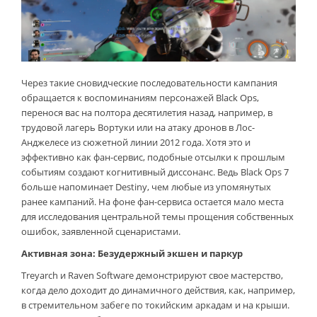
Через такие сновидческие последовательности кампания
обращается к воспоминаниям персонажей Black Ops,
перенося вас на полтора десятилетия назад, например, в
трудовой лагерь Вортуки или на атаку дронов в Лос-
Анджелесе из сюжетной линии 2012 года. Хотя это и
эффективно как фан-сервис, подобные отсылки к прошлым
событиям создают когнитивный диссонанс. Ведь Black Ops 7
больше напоминает Destiny, чем любые из упомянутых
ранее кампаний. На фоне фан-сервиса остается мало места
для исследования центральной темы прощения собственных
ошибок, заявленной сценаристами.
Активная зона: Безудержный экшен и паркур
Treyarch и Raven Software демонстрируют свое мастерство,
когда дело доходит до динамичного действия, как, например,
в стремительном забеге по токийским аркадам и на крыши.