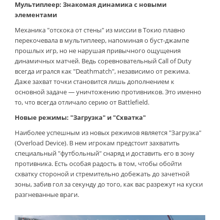
Мультиплеер: Знакомая динамика с новыми
элементами
Механика "отскока от стены" из миссии в Токио плавно
перекочевала в мультиплеер, напоминая о буст-джампе
прошлых игр, но не нарушая привычного ощущения
динамичных матчей. Ведь соревновательный Call of Duty
всегда игрался как "Deathmatch", независимо от режима.
Даже захват точки становится лишь дополнением к
основной задаче — уничтожению противников. Это именно
то, что всегда отличало серию от Battlefield.
Новые режимы: "Загрузка" и "Схватка"
Наиболее успешным из новых режимов является "Загрузка"
(Overload Device). В нем игрокам предстоит захватить
специальный "футбольный" снаряд и доставить его в зону
противника. Есть особая радость в том, чтобы обойти
схватку стороной и стремительно добежать до зачетной
зоны, забив гол за секунду до того, как вас разрежут на куски
разгневанные враги.