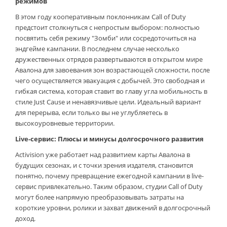
режимов
В этом году кооперативным поклонникам Call of Duty
предстоит столкнуться с непростым выбором: полностью
посвятить себя режиму "Зомби" или сосредоточиться на
эндгейме кампании. В последнем случае несколько
дружественных отрядов развертываются в открытом мире
Авалона для завоевания зон возрастающей сложности, после
чего осуществляется эвакуация с добычей. Это свободная и
гибкая система, которая ставит во главу угла мобильность в
стиле Just Cause и ненавязчивые цели. Идеальный вариант
для перерыва, если только вы не углубляетесь в
высокоуровневые территории.
Live-сервис: Плюсы и минусы долгосрочного развития
Activision уже работает над развитием карты Авалона в
будущих сезонах, и с точки зрения издателя, становится
понятно, почему превращение ежегодной кампании в live-
сервис привлекательно. Таким образом, студии Call of Duty
могут более напрямую преобразовывать затраты на
короткие уровни, ролики и захват движений в долгосрочный
доход.