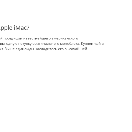
pple iMac?
ой продукции известнейшего американского
ь выгодную покупку оригинального моноблока. Купленный в
ремя Вы не единожды насладитесь его высочайшей