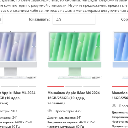
 дизайн, топовые характеристики, эргономика. Мы рады предложить заи
е компьютеры по разумной стоимости. Изучите предложения, представленн
тесь с описанием либо свяжитесь с нашими менеджерами для уточнения
Показывать:
Сор
40
 Apple iMac M4 2024
Моноблок Apple iMac M4 2024
Моноблок
B (10 ядер,
16GB/256GB (10 ядер,
16GB/256
тый)
зеленый)
Просм
отры: 503
Просмотры: 479
Диагональ
Разрешени
24"
24"
экрана:
Диагональ экрана:
Частота м
4480 x 2520
4480 x 2520
е экрана:
Разрешение экрана:
Процессор:
60 Гц
60 Гц
атрицы:
Частота матрицы: