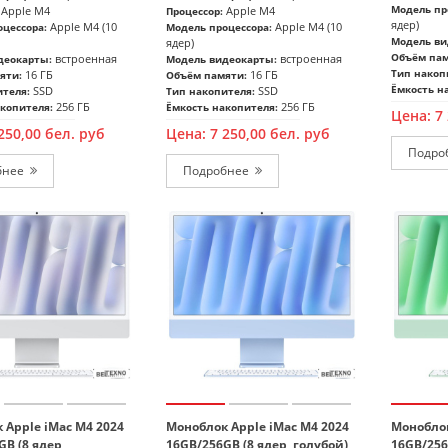
Модель пр
Apple M4
Apple M4
Процессор:
ядер)
Apple M4 (10
Apple M4 (10
цессора:
Модель процессора:
Модель ви
ядер)
Объём пам
встроенная
встроенная
деокарты:
Модель видеокарты:
Тип накоп
16 ГБ
16 ГБ
яти:
Объём памяти:
Ёмкость н
SSD
SSD
ителя:
Тип накопителя:
256 ГБ
256 ГБ
копителя:
Ёмкость накопителя:
Цена:
7
250,00
бел. руб
Цена:
7 250,00
бел. руб
Подробнее
Подробнее
 Apple iMac M4 2024
Моноблок Apple iMac M4 2024
Моноблок
B (8 ядер,
16GB/256GB (8 ядер, голубой)
16GB/256