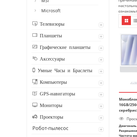
MSI
причинам:
настольны
Microsoft
ознакомь
Телевизоры
Планшеты
Графические планшеты
Аксессуары
Умные Часы и Браслеты
Компьютеры
GPS-навигаторы
Моноблок
16GB/256G
Мониторы
серебрис
Проекторы
Просм
Диагональ 
Робот-пылесос
Разрешени
Частота м