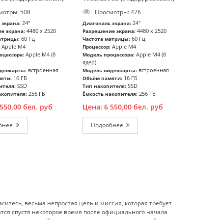
отры: 508
Просмотры: 476
24"
24"
 экрана:
Диагональ экрана:
4480 x 2520
4480 x 2520
е экрана:
Разрешение экрана:
60 Гц
60 Гц
атрицы:
Частота матрицы:
Apple M4
Apple M4
Процессор:
Apple M4 (8
Apple M4 (8
оцессора:
Модель процессора:
ядер)
встроенная
встроенная
деокарты:
Модель видеокарты:
16 ГБ
16 ГБ
яти:
Объём памяти:
SSD
SSD
ителя:
Тип накопителя:
256 ГБ
256 ГБ
акопителя:
Ёмкость накопителя:
 550,00
бел. руб
Цена:
6 550,00
бел. руб
Подробнее
Подробнее
ситесь, весьма непростая цель и миссия, которая требует
ются спустя некоторое время после официального начала