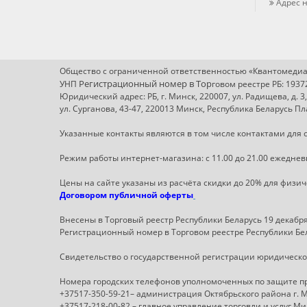
Адрес н
Общество с ограниченной ответственностью «Квантомедиа
Регистрационный номер в Т
ор
УНП
говом реестре РБ: 193
Юридический адрес: РБ, г. Минск, 220007, ул. Радищева, д. 3
ул. Сурганова, 43-47, 220013 Минск, Республика Беларусь 
Указанные контакты являются в том числе контактами для с
Режим работы интернет-магазина: с 11.00 до 21.00 ежеднев
Цены на сайте указаны из расчёта скидки до 20% для физи
Договором публичной оферты
Внесены в Торговый реестр Республики Беларусь 19 декабря 
Регистрационный номер в Торговом реестре Республики Бел
Свидетельство о государственной регистрации юридическог
Номера городских телефонов уполномоченных по защите п
+37517-350-59-21– администрация Октябрьского района г. 
+37517-218-00-82 – главное управление торговли и услуг М