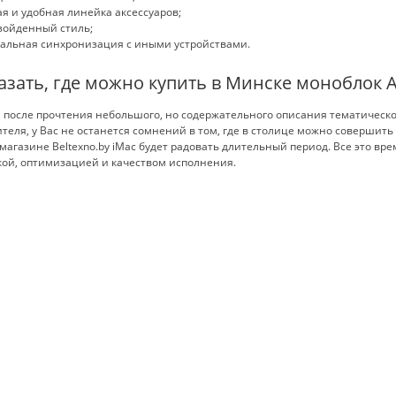
я и удобная линейка аксессуаров;
зойденный стиль;
альная синхронизация с иными устройствами.
азать, где можно купить в Минске моноблок A
 после прочтения небольшого, но содержательного описания тематическ
теля, у Вас не останется сомнений в том, где в столице можно совершит
магазине Beltexno.by iMac будет радовать длительный период. Все это в
ой, оптимизацией и качеством исполнения.