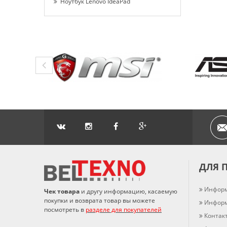
Ноутбук Lenovo IdeaPad
ДЛЯ 
Информ
Чек товара
и другу информацию, касаемую
покупки и возврата товар вы можете
Информ
посмотреть в
разделе для покупателей
Контак