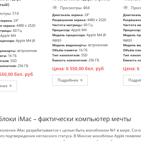
тый)
Просмотры: 464
Просм
отры: 516
24"
Диагональ экрана:
Диагональ
4480 x 2520
Разрешение экрана:
Разрешени
24"
экрана:
60 Гц
Частота матрицы:
Частота м
4480 x 2520
е экрана:
Apple M4
Процессор:
Процессор:
60 Гц
атрицы:
Apple M4 (8
Модель процессора:
Модель пр
Apple M4
ядер)
ядер)
Apple M4 (8
цессора:
встроенная
Модель видеокарты:
Модель ви
16 ГБ
Объём памяти:
Объём пам
встроенная
деокарты:
SSD
Тип накопителя:
Тип накоп
16 ГБ
яти:
256 ГБ
Ёмкость накопителя:
Ёмкость н
SSD
ителя:
256 ГБ
копителя:
Цена:
6 550,00
бел. руб
Цена:
6
550,00
бел. руб
Подробнее
Подробнее
локи iMac – фактически компьютер мечты
коление iMac разрабатывается с целью быть моноблоком №1 в мире. Согла
го подтверждения негласного статуса. В Минске моноблоки Apple появля