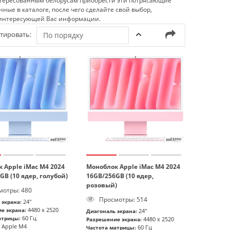
нтересованным белорусам приобрести эти потрясающие
ые в каталоге, после чего сделайте свой выбор,
 интересующей Вас информации.
тировать:
По порядку
 Apple iMac M4 2024
Моноблок Apple iMac M4 2024
GB (10 ядер, голубой)
16GB/256GB (10 ядер,
розовый)
отры: 480
Просмотры: 514
24"
 экрана:
4480 x 2520
е экрана:
24"
Диагональ экрана:
60 Гц
атрицы:
4480 x 2520
Разрешение экрана:
Apple M4
60 Гц
Частота матрицы: