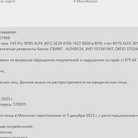
ас карте
Моноблоки
хардвэр»
727468
, пом. 143 Р/с: BY85 ALFA 3012 2E29 4700 1027 0000 в BYN, счёт BY70 ALFA 3
Платежные реквизиты банка: СВИФТ - ALFABY2X, УНП 101541947, ОКПО 37526
вязи по вопросам обращения покупателей о нарушении их прав. (+375 44 
но.
ческих лиц. Данная акция не распространяется на юридические лица.
2023 г.
арусь: 570055
о лица в Минском горисполкоме от 5 декабря 2023 г.,с регистрационным
рав потребителей:
Минска;
ингорисполкома.