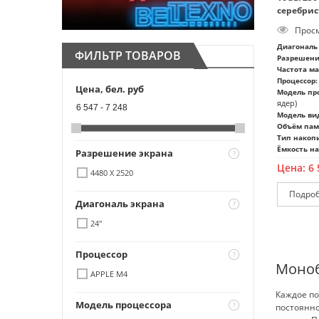
серебрис
Просм
Диагональ 
ФИЛЬТР ТОВАРОВ
Разрешени
Частота м
Процессор:
Цена, бел. руб
Модель про
ядер)
6 547
-
7 248
Модель ви
Объём пам
Тип накоп
Ёмкость на
Разрешение экрана
Цена:
6 
4480 X 2520
Диагональ экрана
24"
Процессор
Моноб
APPLE M4
Каждое по
Модель процессора
постоянно