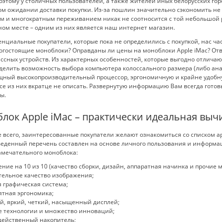
оэтому у столичных пользователей, а также жителей иных белорусских гор
м ожидании доставки покупки. Из-за пошлин значительно сэкономить не 
 и многократным переживанием никак не соотносится с той небольшой ра
ом месте – одним из них является наш интернет магазин.
енциальные покупатели, которые пока не определились с покупкой, нас ча
огостоящие моноблоки? Оправданы ли цены на моноблоки Apple iMac? Отв
ссных устройств. Из характерных особенностей, которые выгодно отлич
елить возможность выбора компьютера колоссального размера (либо анал
ощный высокопроизводит
ельный процессор, эргономичную и крайне удобн
се из них вкратце не описать. Развернутую информацию Вам всегда гот
ы.
лок Apple iMac – практически идеальная выч
 всего, заинтересованные покупатели желают ознакомиться со списком а
денный перечень составлен на основе личного пользования и информаци
амечательного моноблока:
ние на 10 из 10 (качество сборки, дизайн, аппаратная начинка и прочие 
тельное качество изображения;
 графическая система;
ятная эргономика;
й, яркий, четкий, насыщенный дисплей;
е технологии и множество инноваций;
действенны
й накопитель;