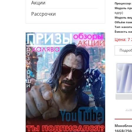
Акции
Процессор:
Модель про
ядер)
Рассрочки
Модель ви
Объём пам
Тип накоп
Ёмкость на
Цена:
7 
Моноблок
16GB/256G