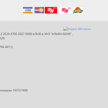
012 2E29 4700 2027 0000 в RUB в ЗАО "АЛЬФА-БАНК" ,
626
766 4411)
 номером 193727468