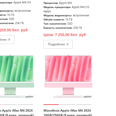
Apple M4 (10
оцессора:
Apple M4
Процессор:
Apple M4 (10
Модель процессора:
встроенная
деокарты:
ядер)
16 ГБ
яти:
встроенная
Модель видеокарты:
SSD
ителя:
16 ГБ
Объём памяти:
256 ГБ
акопителя:
SSD
Тип накопителя:
256 ГБ
Ёмкость накопителя:
 250,00
бел. руб
Цена:
7 250,00
бел. руб
Подробнее
Подробнее
 Apple iMac M4 2024
Моноблок Apple iMac M4 2024
GB (8 ядер, зеленый)
16GB/256GB (8 ядер, розовый)