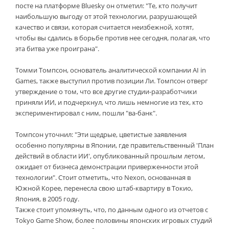
посте на платформе Bluesky он отметил: "Те, кто получит
наибольшую выгоду от этой технологии, разрушающей
качество и связи, которая считается неизбежной, хотят,
чтобы вы сдались в борьбе против нее сегодня, полагая, что
эта битва уже проиграна".
Томми Томпсон, основатель аналитической компании AI in
Games, также выступил против позиции Ли. Томпсон отверг
утверждение о том, что все другие студии-разработчики
приняли ИИ, и подчеркнул, что лишь немногие из тех, кто
экспериментировал с ним, пошли "ва-банк".
Томпсон уточнил: "Эти щедрые, цветистые заявления
особенно популярны в Японии, где правительственный 'План
действий в области ИИ', опубликованный прошлым летом,
ожидает от бизнеса демонстрации приверженности этой
технологии". Стоит отметить, что Nexon, основанная в
Южной Корее, перенесла свою штаб-квартиру в Токио,
Япония, в 2005 году.
Также стоит упомянуть, что, по данным одного из отчетов с
Tokyo Game Show, более половины японских игровых студий