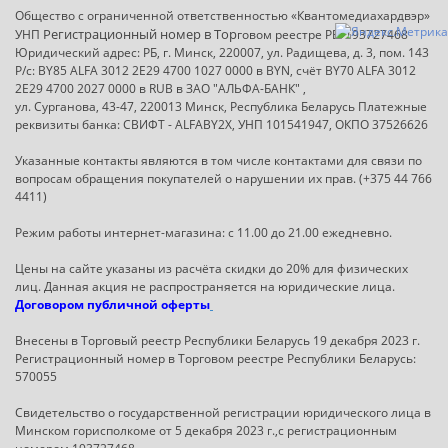
Общество с ограниченной ответственностью «Квантомедиахардвэр»
Регистрационный номер в Т
ор
УНП
говом реестре РБ: 193727468
Юридический адрес: РБ, г. Минск, 220007, ул. Радищева, д. 3, пом. 143
Р/с: BY85 ALFA 3012 2E29 4700 1027 0000 в BYN, счёт BY70 ALFA 3012
2E29 4700 2027 0000 в RUB в ЗАО "АЛЬФА-БАНК" ,
ул. Сурганова, 43-47, 220013 Минск, Республика Беларусь Платежные
реквизиты банка: СВИФТ - ALFABY2X, УНП 101541947, ОКПО 37526626
Указанные контакты являются в том числе контактами для связи по
вопросам обращения покупателей о нарушении их прав. (+375 44 766
4411)
Режим работы интернет-магазина: с 11.00 до 21.00 ежедневно.
Цены на сайте указаны из расчёта скидки до 20% для физических
лиц. Данная акция не распространяется на юридические лица.
Договором публичной оферты
Внесены в Торговый реестр Республики Беларусь 19 декабря 2023 г.
Регистрационный номер в Торговом реестре Республики Беларусь:
570055
Свидетельство о государственной регистрации юридического лица в
Минском горисполкоме от 5 декабря 2023 г.,с регистрационным