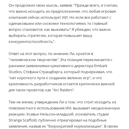
Он продолжил свою мысль, заявив: "Прежде всего, я считаю,
что важно исходить из предположения, что любая игровая
компания сейчас использует ИИ. Но если все работают с
одинаковыми или схожими технологиями, то главный
вопрос становится: как выживать? Я убежден, что важно
выбирать стратегию, которая повышает вашу
конкурентоспособность".
Ответ на этот вопрос, по мнению Ли, кроется в
"человеческом творчестве". Эта позиция перекликается с
ранними заявлениями креативного директора Embark
Studios, Стефана Страндберга, который подчеркивал, что
"нет короткого пути к созданию великих игр", и что
креативность разработчиков остается критически важной
для таких проектов, как "Arc Raiders".
Тем не менее, утверждение Ли о том, что стоит исходить из
повсеместного использования ИИ, вызывает неоднозначную
реакцию. Ксавье Нельсон-младший, основатель студии
Strange Scaffold, публично отреагировал на подобные
заявления, назвав их "бюрократией нормализации". В своем