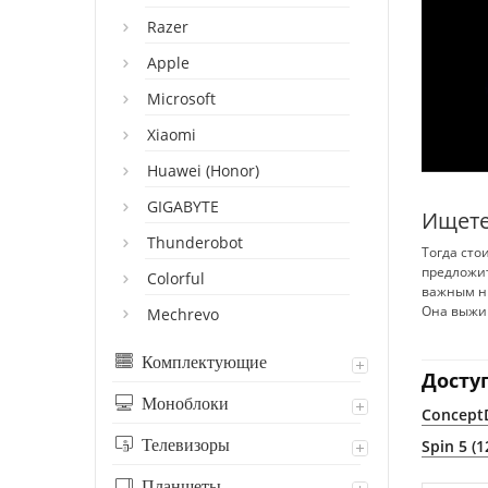
Razer
Apple
Microsoft
Xiaomi
Huawei (Honor)
GIGABYTE
Ищете
Thunderobot
Тогда сто
предложит
Colorful
важным ню
Она выжим
Mechrevo
Комплектующие
Досту
Моноблоки
ConceptD
Телевизоры
Spin 5 (1
Планшеты