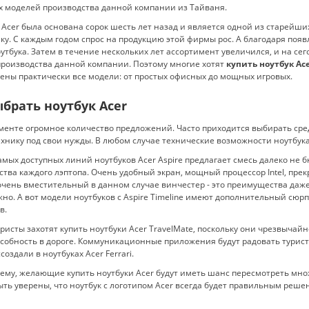
 моделей производства данной компании из Тайваня.
Acer была основана сорок шесть лет назад и является одной из старейши
ку. С каждым годом спрос на продукцию этой фирмы рос. А благодаря по
утбука. Затем в течение нескольких лет ассортимент увеличился, и на с
роизводства данной компании. Поэтому многие хотят
купить ноутбук Ac
ены практически все модели: от простых офисных до мощных игровых.
ыбрать ноутбук Acer
менте огромное количество предложений. Часто приходится выбирать сре
хнику под свои нужды. В любом случае технические возможности ноутбука
амых доступных линий ноутбуков Acer Aspire предлагает смесь далеко н
тва каждого лэптопа. Очень удобный экран, мощный процессор Intel, пр
очень вместительный в данном случае винчестер - это преимущества даже 
ужно. А вот модели ноутбуков с Aspire Timeline имеют дополнительный сюр
в.
ристы захотят купить ноутбуки Acer TravelMate, поскольку они чрезвычай
собность в дороге. Коммуникационные приложения будут радовать туристо
создали в ноутбуках Acer Ferrari.
сему, желающие купить ноутбуки Acer будут иметь шанс пересмотреть мн
ть уверены, что ноутбук с логотипом Acer всегда будет правильным реше