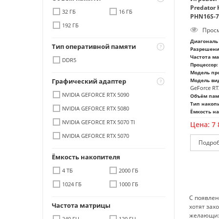
Predator 
32 ГБ
16 ГБ
PHN16S-7
192 ГБ
Просм
Диагональ 
Тип оперативной памяти
Разрешени
Частота м
DDR5
Процессор:
Модель про
Графический адаптер
Модель ви
GeForce RTX
NVIDIA GEFORCE RTX 5090
Объём пам
Тип накоп
NVIDIA GEFORCE RTX 5080
Ёмкость на
NVIDIA GEFORCE RTX 5070 TI
Цена:
7 
NVIDIA GEFORCE RTX 5070
Ёмкость накопителя
4 ТБ
2000 ГБ
1024 ГБ
1000 ГБ
С появлен
Частота матрицы
хотят зах
желающи
240 ГЦ
120 ГЦ