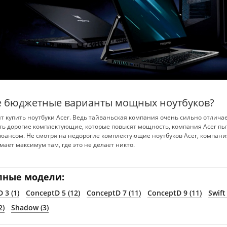
 бюджетные варианты мощных ноутбуков?
ит купить ноутбуки Acer. Ведь тайваньская компания очень сильно отличает
ь дорогие комплектующие, которые повысят мощность, компания Acer пыта
ансом. Не смотря на недорогие комплектующие ноутбуков Acer, компани
ает максимум там, где это не делает никто.
пные модели:
 3 (1)
ConceptD 5 (12)
ConceptD 7 (11)
ConceptD 9 (11)
Swift 
2)
Shadow (3)