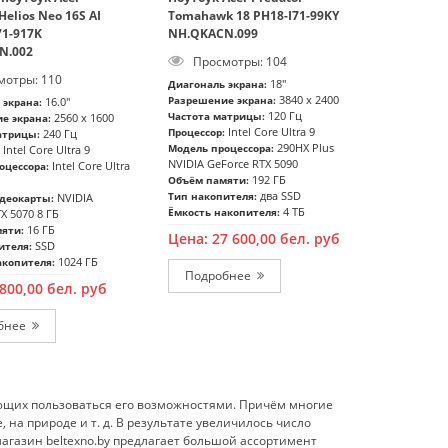
Helios Neo 16S AI
Tomahawk 18 PH18-I71-99KY
1-917K
NH.QKACN.099
N.002
Просмотры: 104
отры: 110
18"
Диагональ экрана:
3840 x 2400
Разрешение экрана:
16.0"
 экрана:
120 Гц
Частота матрицы:
2560 x 1600
е экрана:
Intel Core Ultra 9
Процессор:
240 Гц
атрицы:
290HX Plus
Модель процессора:
Intel Core Ultra 9
NVIDIA GeForce RTX 5090
Intel Core Ultra
оцессора:
192 ГБ
Объём памяти:
два SSD
Тип накопителя:
NVIDIA
деокарты:
4 ТБ
Ёмкость накопителя:
X 5070 8 ГБ
16 ГБ
яти:
Цена:
27 600,00
бел. руб
SSD
ителя:
1024 ГБ
акопителя:
Подробнее
 800,00
бел. руб
Подробнее
ющих пользоваться его возможностями. Причём многие
, на природе и т. д. В результате увеличилось число
магазин beltexno.by предлагает большой ассортимент