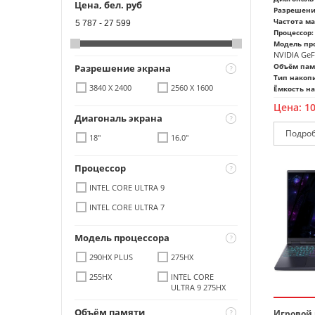
Цена, бел. руб
Разрешени
Частота м
5 787
-
27 599
Процессор:
Модель про
NVIDIA GeF
Объём пам
Разрешение экрана
Тип накоп
3840 X 2400
2560 X 1600
Ёмкость на
Цена:
1
Диагональ экрана
18"
16.0"
Процессор
INTEL CORE ULTRA 9
INTEL CORE ULTRA 7
Модель процессора
290HX PLUS
275HX
255HX
INTEL CORE
ULTRA 9 275HX
Объём памяти
Игровой 