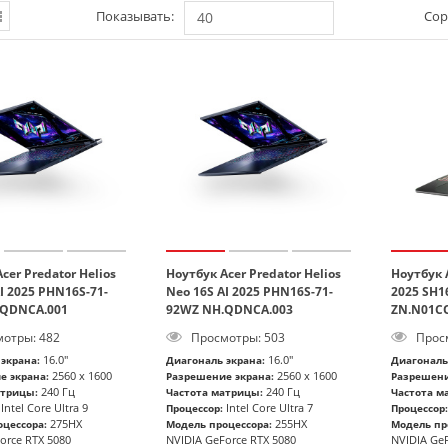
Показывать:
Сор
40
cer Predator Helios
Ноутбук Acer Predator Helios
Ноутбук 
I 2025 PHN16S-71-
Neo 16S AI 2025 PHN16S-71-
2025 SH1
.QDNCA.001
92WZ NH.QDNCA.003
ZN.N01CQ
отры: 482
Просмотры: 503
Просм
16.0"
16.0"
экрана:
Диагональ экрана:
Диагональ
2560 x 1600
2560 x 1600
е экрана:
Разрешение экрана:
Разрешени
240 Гц
240 Гц
атрицы:
Частота матрицы:
Частота м
Intel Core Ultra 9
Intel Core Ultra 7
Процессор:
Процессор:
275HX
255HX
цессора:
Модель процессора:
Модель пр
orce RTX 5080
NVIDIA GeForce RTX 5080
NVIDIA GeF