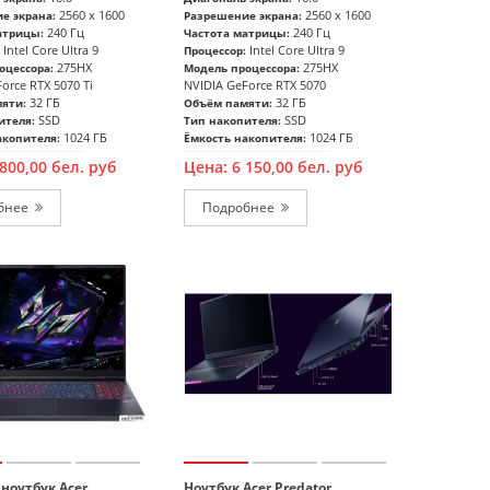
2560 x 1600
2560 x 1600
е экрана:
Разрешение экрана:
240 Гц
240 Гц
атрицы:
Частота матрицы:
Intel Core Ultra 9
Intel Core Ultra 9
Процессор:
275HX
275HX
оцессора:
Модель процессора:
orce RTX 5070 Ti
NVIDIA GeForce RTX 5070
32 ГБ
32 ГБ
яти:
Объём памяти:
SSD
SSD
ителя:
Тип накопителя:
1024 ГБ
1024 ГБ
акопителя:
Ёмкость накопителя:
 800,00
бел. руб
Цена:
6 150,00
бел. руб
Подробнее
Подробнее
ноутбук Acer
Ноутбук Acer Predator