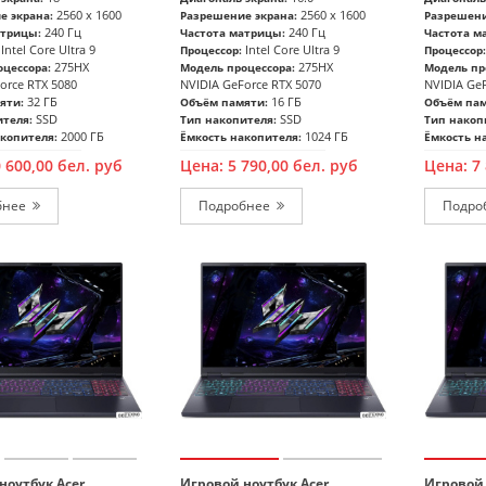
2560 x 1600
2560 x 1600
е экрана:
Разрешение экрана:
Разрешени
240 Гц
240 Гц
атрицы:
Частота матрицы:
Частота м
Intel Core Ultra 9
Intel Core Ultra 9
Процессор:
Процессор:
275HX
275HX
цессора:
Модель процессора:
Модель пр
orce RTX 5080
NVIDIA GeForce RTX 5070
NVIDIA GeF
32 ГБ
16 ГБ
яти:
Объём памяти:
Объём пам
SSD
SSD
ителя:
Тип накопителя:
Тип накоп
2000 ГБ
1024 ГБ
копителя:
Ёмкость накопителя:
Ёмкость н
0 600,00
бел. руб
Цена:
5 790,00
бел. руб
Цена:
7
Подробнее
Подробнее
ноутбук Acer
Игровой ноутбук Acer
Игровой 