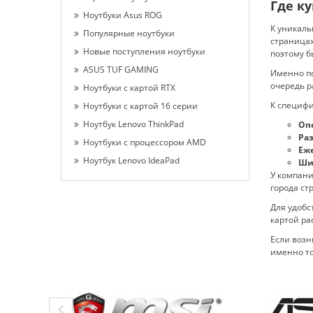
Где ку
Ноутбуки Asus ROG
К уникаль
Популярные ноутбуки
страницах
Новые поступления ноутбуки
поэтому б
ASUS TUF GAMING
Именно по
очередь р
Ноутбуки с картой RTX
К специфи
Ноутбуки с картой 16 серии
Ноутбук Lenovo ThinkPad
Опе
Ра
Ноутбуки с процессором AMD
Еж
Ноутбук Lenovo IdeaPad
Ши
У компани
города ст
Для удобс
картой ра
Если возн
именно то