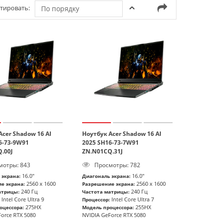
тировать:
По порядку
Acer Shadow 16 AI
Ноутбук Acer Shadow 16 AI
6-73-9W91
2025 SH16-73-7W91
.00J
ZN.N01CQ.31J
отры: 843
Просмотры: 782
16.0"
16.0"
 экрана:
Диагональ экрана:
2560 x 1600
2560 x 1600
е экрана:
Разрешение экрана:
240 Гц
240 Гц
атрицы:
Частота матрицы:
Intel Core Ultra 9
Intel Core Ultra 7
Процессор:
275HX
255HX
оцессора:
Модель процессора:
orce RTX 5080
NVIDIA GeForce RTX 5080