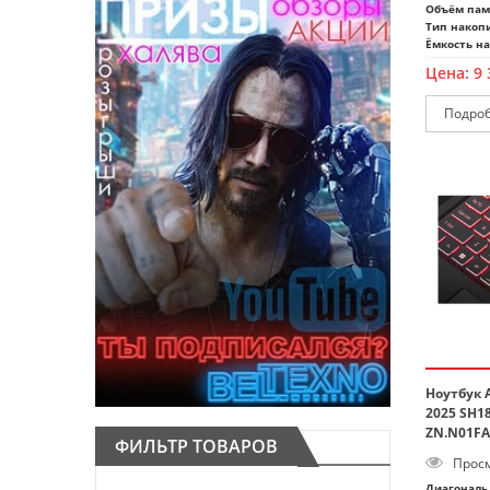
Объём пам
Тип накоп
Ёмкость на
Цена:
9 
Ноутбук A
2025 SH1
ZN.N01FA
ФИЛЬТР ТОВАРОВ
Просм
Диагональ 