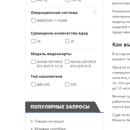
различных
Компания 
Операционная система
электрони
WINDOWS 11 HOME
модель но
моделей п
представл
Суммарное количество ядер
24
20
Как в
Модель видеокарты
В ассорти
момент те
NVIDIA GEFORCE
NVIDIA GEFORCE
RTX 5070 TI 12 ГБ
RTX 5070 8 ГБ
Одна из с
совершенс
Тип накопителя
конечно, 
то, что н
ДВА SSD
SSD
до 12 часо
Вечные ту
работоспо
ПОПУЛЯРНЫЕ ЗАПРОСЫ
класса вос
Судя по в
Можете бы
Товары на акции
Игровые ноутбуки