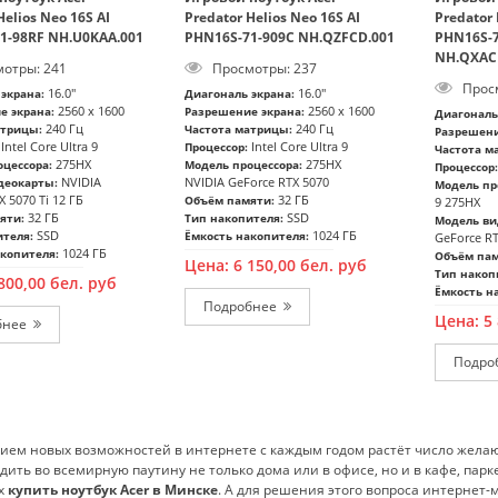
Helios Neo 16S AI
Predator Helios Neo 16S AI
Predator 
1-98RF NH.U0KAA.001
PHN16S-71-909C NH.QZFCD.001
PHN16S-7
NH.QXAC
отры: 241
Просмотры: 237
Просм
16.0"
16.0"
экрана:
Диагональ экрана:
2560 x 1600
2560 x 1600
е экрана:
Разрешение экрана:
Диагональ
240 Гц
240 Гц
атрицы:
Частота матрицы:
Разрешени
Intel Core Ultra 9
Intel Core Ultra 9
Процессор:
Частота м
275HX
275HX
цессора:
Модель процессора:
Процессор:
NVIDIA
NVIDIA GeForce RTX 5070
деокарты:
Модель пр
 5070 Ti 12 ГБ
32 ГБ
Объём памяти:
9 275HX
32 ГБ
SSD
яти:
Тип накопителя:
Модель ви
SSD
1024 ГБ
ителя:
Ёмкость накопителя:
GeForce RT
1024 ГБ
копителя:
Объём пам
Цена:
6 150,00
бел. руб
Тип накоп
800,00
бел. руб
Ёмкость н
Подробнее
Цена:
5
Подробнее
ием новых возможностей в интернете с каждым годом растёт число жела
одить во всемирную паутину не только дома или в офисе, но и в кафе, парке
х
купить ноутбук Acer в Минске
. А для решения этого вопроса интернет-