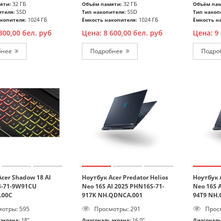
32 ГБ
32 ГБ
яти:
Объём памяти:
Объём пам
SSD
SSD
ителя:
Тип накопителя:
Тип накоп
1024 ГБ
1024 ГБ
копителя:
Ёмкость накопителя:
Ёмкость н
300,00
бел. руб
Цена:
8 600,00
бел. руб
Цена:
9
Подробнее
Подробнее
cer Shadow 18 AI
Ноутбук Acer Predator Helios
Ноутбук A
8-71-9W91CU
Neo 16S AI 2025 PHN16S-71-
Neo 16S 
.00C
917K NH.QDNCA.001
94T9 NH
отры: 595
Просмотры: 291
Просм
18"
16.0"
экрана:
Диагональ экрана:
Диагональ