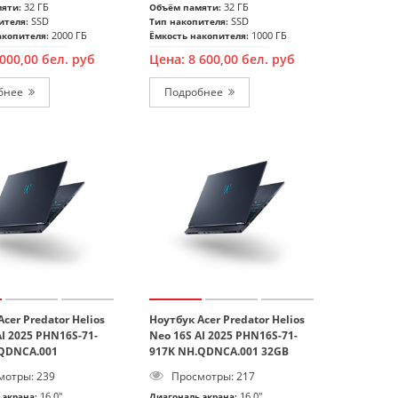
32 ГБ
32 ГБ
яти:
Объём памяти:
SSD
SSD
ителя:
Тип накопителя:
2000 ГБ
1000 ГБ
акопителя:
Ёмкость накопителя:
 000,00
бел. руб
Цена:
8 600,00
бел. руб
Подробнее
Подробнее
cer Predator Helios
Ноутбук Acer Predator Helios
AI 2025 PHN16S-71-
Neo 16S AI 2025 PHN16S-71-
.QDNCA.001
917K NH.QDNCA.001 32GB
отры: 239
Просмотры: 217
16.0"
16.0"
 экрана:
Диагональ экрана: