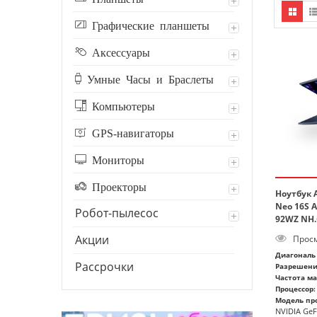
Графические планшеты
Аксессуары
Умные Часы и Браслеты
Компьютеры
GPS-навигаторы
Мониторы
Проекторы
Ноутбук A
Neo 16S A
Робот-пылесос
92WZ NH
Акции
Просм
Диагональ 
Рассрочки
Разрешени
Частота м
Процессор:
Модель про
NVIDIA GeF