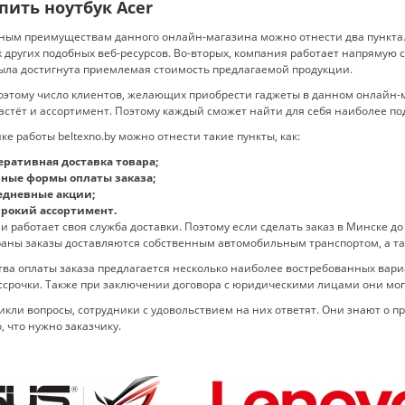
пить ноутбук Acer
ным преимуществам данного онлайн-магазина можно отнести два пункта.
 других подобных веб-ресурсов. Во-вторых, компания работает напрямую
ыла достигнута приемлемая стоимость предлагаемой продукции.
этому число клиентов, желающих приобрести гаджеты в данном онлайн-м
астёт и ассортимент. Поэтому каждый сможет найти для себя наиболее п
ке работы beltexno.by можно отнести такие пункты, как:
ративная доставка товара;
зные формы оплаты заказа;
едневные акции;
рокий ассортимент.
и работает своя служба доставки. Поэтому если сделать заказ в Минске до о
раны заказы доставляются собственным автомобильным транспортом, а та
тва оплаты заказа предлагается несколько наиболее востребованных вар
ссрочки. Также при заключении договора с юридическими лицами они могу
икли вопросы, сотрудники с удовольствием на них ответят. Они знают о п
, что нужно заказчику.