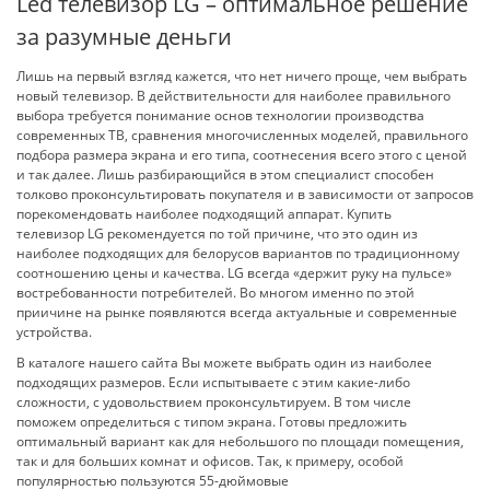
Led телевизор LG – оптимальное решение
за разумные деньги
Лишь на первый взгляд кажется, что нет ничего проще, чем выбрать
новый телевизор. В действительности для наиболее правильного
выбора требуется понимание основ технологии производства
современных ТВ, сравнения многочисленных моделей, правильного
подбора размера экрана и его типа, соотнесения всего этого с ценой
и так далее. Лишь разбирающийся в этом специалист способен
толково проконсультирова
ть покупателя и в зависимости от запросов
порекомендовать наиболее подходящий аппарат. Купить
телевизор LG рекомендуется по той причине, что это один из
наиболее подходящих для белорусов вариантов по традиционному
соотношению цены и качества. LG всегда «держит руку на пульсе»
востребованности потребителей. Во многом именно по этой
приичине на рынке появляются всегда актуальные и современные
устройства.
В каталоге нашего сайта Вы можете выбрать один из наиболее
подходящих размеров. Если испытываете с этим какие-либо
сложности, с удовольствием проконсультируем
. В том числе
поможем определиться с типом экрана. Готовы предложить
оптимальный вариант как для небольшого по площади помещения,
так и для больших комнат и офисов. Так, к примеру, особой
популярностью пользуются 55-дюймовые