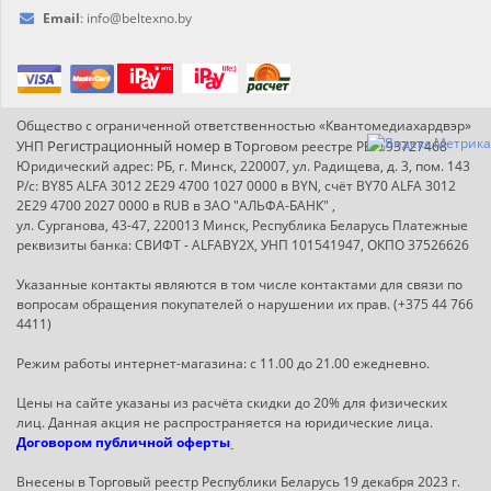
Email
:
info@
beltexno.by
Общество с ограниченной ответственностью «Квантомедиахардвэр»
Регистрационный номер в Т
ор
УНП
говом реестре РБ: 193727468
Юридический адрес: РБ, г. Минск, 220007, ул. Радищева, д. 3, пом. 143
Р/с: BY85 ALFA 3012 2E29 4700 1027 0000 в BYN, счёт BY70 ALFA 3012
2E29 4700 2027 0000 в RUB в ЗАО "АЛЬФА-БАНК" ,
ул. Сурганова, 43-47, 220013 Минск, Республика Беларусь Платежные
реквизиты банка: СВИФТ - ALFABY2X, УНП 101541947, ОКПО 37526626
Указанные контакты являются в том числе контактами для связи по
вопросам обращения покупателей о нарушении их прав. (+375 44 766
4411)
Режим работы интернет-магазина: с 11.00 до 21.00 ежедневно.
Цены на сайте указаны из расчёта скидки до 20% для физических
лиц. Данная акция не распространяется на юридические лица.
Договором публичной оферты
Внесены в Торговый реестр Республики Беларусь 19 декабря 2023 г.