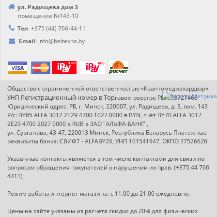
ул. Радищева дом 3
помещение №143-10
Тел
.
+375 (44) 766-44-
11
Email
:
info@
beltexno.by
Общество с ограниченной ответственностью «Квантомедиахардвэр»
Регистрационный номер в Т
ор
УНП
говом реестре РБ: 193727468
Юридический адрес: РБ, г. Минск, 220007, ул. Радищева, д. 3, пом. 143
Р/с: BY85 ALFA 3012 2E29 4700 1027 0000 в BYN, счёт BY70 ALFA 3012
2E29 4700 2027 0000 в RUB в ЗАО "АЛЬФА-БАНК" ,
ул. Сурганова, 43-47, 220013 Минск, Республика Беларусь Платежные
реквизиты банка: СВИФТ - ALFABY2X, УНП 101541947, ОКПО 37526626
Указанные контакты являются в том числе контактами для связи по
вопросам обращения покупателей о нарушении их прав. (+375 44 766
4411)
Режим работы интернет-магазина: с 11.00 до 21.00 ежедневно.
Цены на сайте указаны из расчёта скидки до 20% для физических