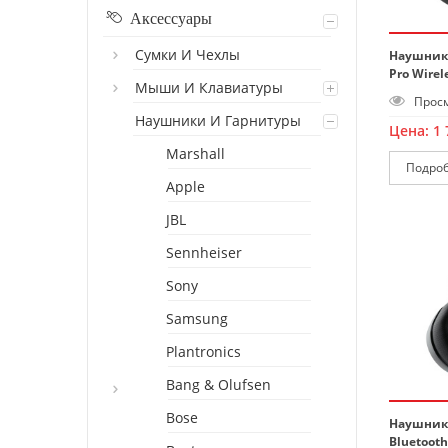
Аксессуары
Сумки И Чехлы
Наушники 
Pro Wirel
Мыши И Клавиатуры
Просм
Наушники И Гарнитуры
Цена:
1 
Marshall
Подро
Apple
JBL
Sennheiser
Sony
Samsung
Plantronics
Bang & Olufsen
Bose
Наушники 
Bluetooth