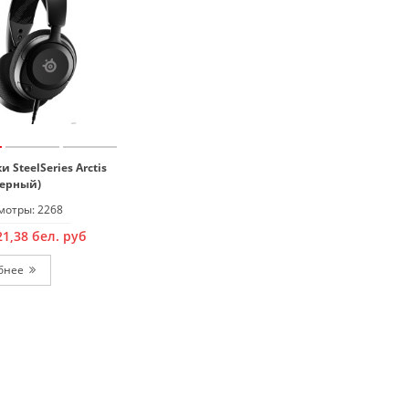
 SteelSeries Arctis
черный)
отры: 2268
21,38
бел. руб
бнее