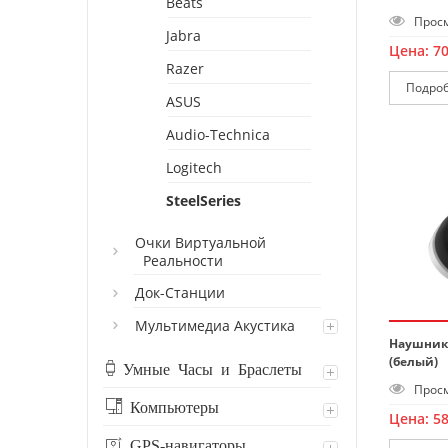
Beats
Просм
Jabra
Цена:
7
Razer
Подро
ASUS
Audio-Technica
Logitech
SteelSeries
Очки Виртуальной
Реальности
Док-Станции
Мультимедиа Акустика
Наушники 
(белый)
Умные Часы и Браслеты
Просм
Компьютеры
Цена:
5
GPS-навигаторы