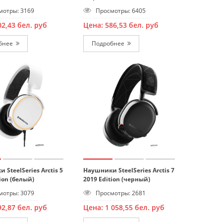
отры: 3169
Просмотры: 6405
02,43
бел. руб
Цена:
586,53
бел. руб
бнее
Подробнее
 SteelSeries Arctis 5
Наушники SteelSeries Arctis 7
ion (белый)
2019 Edition (черный)
отры: 3079
Просмотры: 2681
92,87
бел. руб
Цена:
1 058,55
бел. руб