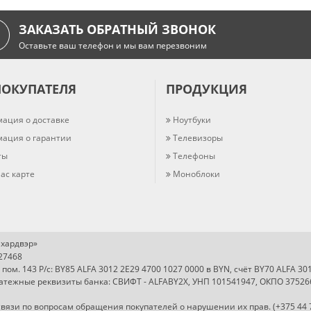
ЗАКАЗАТЬ ОБРАТНЫЙ ЗВОНОК
Оставьте ваш телефон и мы вам перезвоним
ПОКУПАТЕЛЯ
ПРОДУКЦИЯ
ация о доставке
Ноутбуки
ация о гарантии
Телевизоры
ты
Телефоны
ас карте
Моноблоки
хардвэр»
727468
, пом. 143 Р/с: BY85 ALFA 3012 2E29 4700 1027 0000 в BYN, счёт BY70 ALFA 3
Платежные реквизиты банка: СВИФТ - ALFABY2X, УНП 101541947, ОКПО 37526
вязи по вопросам обращения покупателей о нарушении их прав. (+375 44 