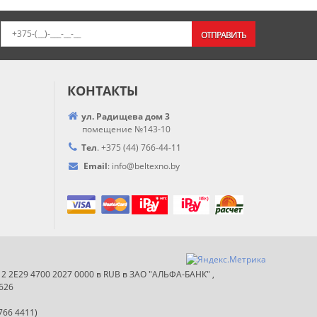
ОТПРАВИТЬ
КОНТАКТЫ
ул. Радищева дом 3
помещение №143-10
Тел
.
+375 (44) 766-44-
11
Email
:
info@
beltexno.by
012 2E29 4700 2027 0000 в RUB в ЗАО "АЛЬФА-БАНК" ,
626
766 4411)