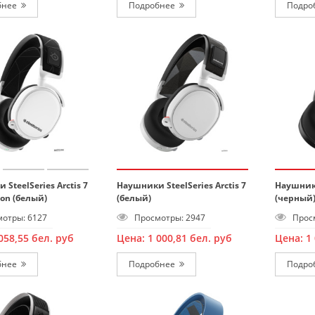
бнее
Подробнее
Подро
SteelSeries Arctis 7
Наушники SteelSeries Arctis 7
Наушники
ion (белый)
(белый)
(черный
отры: 6127
Просмотры: 2947
Просм
058,55
бел. руб
Цена:
1 000,81
бел. руб
Цена:
1
бнее
Подробнее
Подро