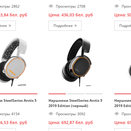
отры: 2862
Просмотры: 2708
Просм
03,84
бел. руб
Цена:
436,03
бел. руб
Цена:
5
бнее
Подробнее
Подро
SteelSeries Arctis 5
Наушники SteelSeries Arctis 5
Наушники
2019 Edition (черный)
2019 Edit
отры: 4154
Просмотры: 3092
Просм
86,53
бел. руб
Цена:
692,87
бел. руб
Цена:
6