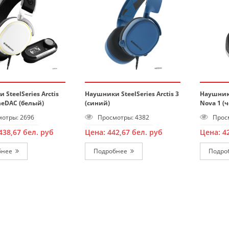
SteelSeries Arctis
Наушники SteelSeries Arctis 3
Наушники
meDAC (белый)
(синий)
Nova 1 (
отры: 2696
Просмотры: 4382
Просм
438,67
бел. руб
Цена:
442,67
бел. руб
Цена:
4
бнее
Подробнее
Подро