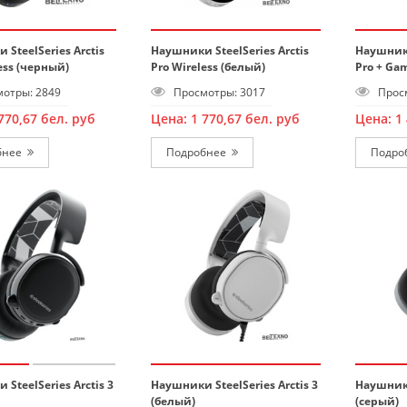
SteelSeries Arctis
Наушники SteelSeries Arctis
Наушники
ess (черный)
Pro Wireless (белый)
Pro + Ga
отры: 2849
Просмотры: 3017
Просм
770,67
бел. руб
Цена:
1 770,67
бел. руб
Цена:
1
бнее
Подробнее
Подро
SteelSeries Arctis 3
Наушники SteelSeries Arctis 3
Наушники
(белый)
(серый)