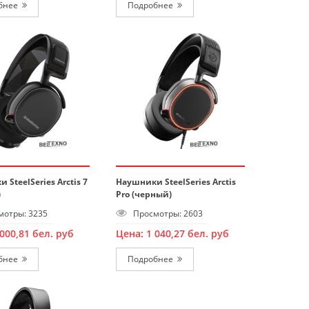
бнее
Подробнее
 SteelSeries Arctis 7
Наушники SteelSeries Arctis
)
Pro (черный)
отры: 3235
Просмотры: 2603
 000,81
бел. руб
Цена:
1 040,27
бел. руб
бнее
Подробнее