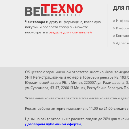
ДЛЯ 
Информ
Чек товара
и другу информацию, касаемую
покупки и возврата товар вы можете
Информ
посмотреть в
разделе для покупателей
Контак
Адрес н
Общество с ограниченной ответственностью «Квантомедиа
Регистрационный номер в Т
ор
УНП
говом реестре РБ: 193
Юридический адрес: РБ, г. Минск, 220007, ул. Радищева, д. 3
ул. Сурганова, 43-47, 220013 Минск, Республика Беларусь 
Указанные контакты являются в том числе контактами для с
Режим работы интернет-магазина: с 11.00 до 21.00 ежеднев
Цены на сайте указаны из расчёта скидки до 20% для физи
Договором публичной оферты