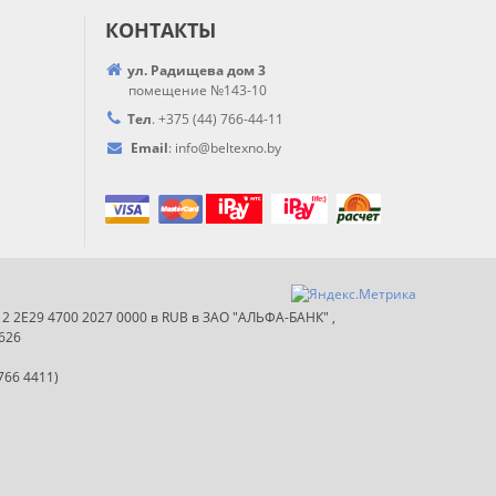
КОНТАКТЫ
ул. Радищева дом 3
помещение №143-10
Тел
.
+375 (44) 766-44-
11
Email
:
info@
beltexno.by
012 2E29 4700 2027 0000 в RUB в ЗАО "АЛЬФА-БАНК" ,
626
766 4411)