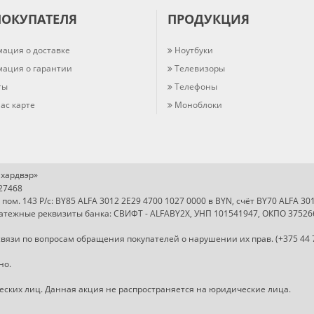
ПОКУПАТЕЛЯ
ПРОДУКЦИЯ
ация о доставке
Ноутбуки
ация о гарантии
Телевизоры
ты
Телефоны
ас карте
Моноблоки
хардвэр»
727468
, пом. 143 Р/с: BY85 ALFA 3012 2E29 4700 1027 0000 в BYN, счёт BY70 ALFA 3
Платежные реквизиты банка: СВИФТ - ALFABY2X, УНП 101541947, ОКПО 37526
вязи по вопросам обращения покупателей о нарушении их прав. (+375 44 
но.
ческих лиц. Данная акция не распространяется на юридические лица.