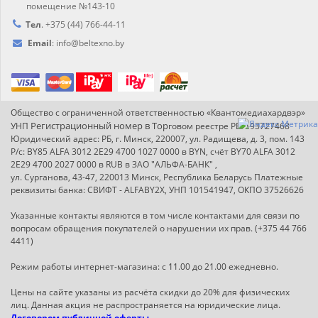
помещение №143-10
Тел
.
+375 (44) 766-44-
11
Email
:
info@
beltexno.by
Общество с ограниченной ответственностью «Квантомедиахардвэр»
Регистрационный номер в Т
ор
УНП
говом реестре РБ: 193727468
Юридический адрес: РБ, г. Минск, 220007, ул. Радищева, д. 3, пом. 143
Р/с: BY85 ALFA 3012 2E29 4700 1027 0000 в BYN, счёт BY70 ALFA 3012
2E29 4700 2027 0000 в RUB в ЗАО "АЛЬФА-БАНК" ,
ул. Сурганова, 43-47, 220013 Минск, Республика Беларусь Платежные
реквизиты банка: СВИФТ - ALFABY2X, УНП 101541947, ОКПО 37526626
Указанные контакты являются в том числе контактами для связи по
вопросам обращения покупателей о нарушении их прав. (+375 44 766
4411)
Режим работы интернет-магазина: с 11.00 до 21.00 ежедневно.
Цены на сайте указаны из расчёта скидки до 20% для физических
лиц. Данная акция не распространяется на юридические лица.
Договором публичной оферты