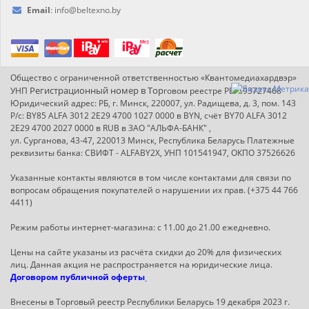
Email
:
info@
beltexno.by
Общество с ограниченной ответственностью «Квантомедиахардвэр»
Регистрационный номер в Т
ор
УНП
говом реестре РБ: 193727468
Юридический адрес: РБ, г. Минск, 220007, ул. Радищева, д. 3, пом. 143
Р/с: BY85 ALFA 3012 2E29 4700 1027 0000 в BYN, счёт BY70 ALFA 3012
2E29 4700 2027 0000 в RUB в ЗАО "АЛЬФА-БАНК" ,
ул. Сурганова, 43-47, 220013 Минск, Республика Беларусь Платежные
реквизиты банка: СВИФТ - ALFABY2X, УНП 101541947, ОКПО 37526626
Указанные контакты являются в том числе контактами для связи по
вопросам обращения покупателей о нарушении их прав. (+375 44 766
4411)
Режим работы интернет-магазина: с 11.00 до 21.00 ежедневно.
Цены на сайте указаны из расчёта скидки до 20% для физических
лиц. Данная акция не распространяется на юридические лица.
Договором публичной оферты
Внесены в Торговый реестр Республики Беларусь 19 декабря 2023 г.