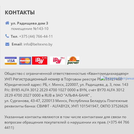
КОНТАКТЫ
ул. Радищева дом 3
помещение №143-10
Тел
.
+375 (44) 766-44-
11
Email
:
info@
beltexno.by
Общество с ограниченной ответственностью «Квантомедиахардвэр»
Регистрационный номер в Т
ор
УНП
говом реестре РБ: 193727468
Юридический адрес: РБ, г. Минск, 220007, ул. Радищева, д. 3, пом. 143
Р/с: BY85 ALFA 3012 2E29 4700 1027 0000 в BYN, счёт BY70 ALFA 3012
2E29 4700 2027 0000 в RUB в ЗАО "АЛЬФА-БАНК" ,
ул. Сурганова, 43-47, 220013 Минск, Республика Беларусь Платежные
реквизиты банка: СВИФТ - ALFABY2X, УНП 101541947, ОКПО 37526626
Указанные контакты являются в том числе контактами для связи по
вопросам обращения покупателей о нарушении их прав. (+375 44 766
4411)