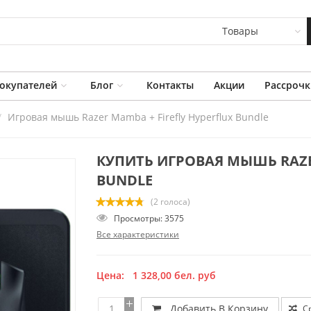
Товары
окупателей
Блог
Контакты
Акции
Рассрочк
Игровая мышь Razer Mamba + Firefly Hyperflux Bundle
КУПИТЬ ИГРОВАЯ МЫШЬ RAZER
BUNDLE
(2 голоса)
Просмотры: 3575
Все характеристики
Цена:
1 328,00
бел. руб
Добавить В Корзину
С