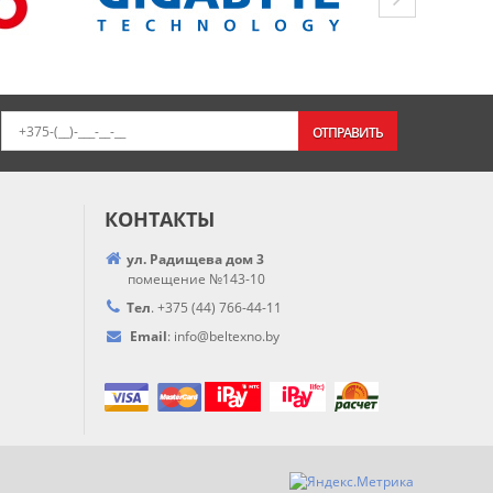
ОТПРАВИТЬ
КОНТАКТЫ
ул. Радищева дом 3
помещение №143-10
Тел
.
+375 (44) 766-44-
11
Email
:
info@
beltexno.by