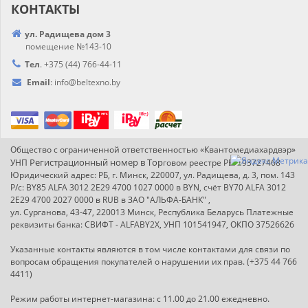
КОНТАКТЫ
ул. Радищева дом 3
помещение №143-10
Тел
.
+375 (44) 766-44-
11
Email
:
info@
beltexno.by
Общество с ограниченной ответственностью «Квантомедиахардвэр»
Регистрационный номер в Т
ор
УНП
говом реестре РБ: 193727468
Юридический адрес: РБ, г. Минск, 220007, ул. Радищева, д. 3, пом. 143
Р/с: BY85 ALFA 3012 2E29 4700 1027 0000 в BYN, счёт BY70 ALFA 3012
2E29 4700 2027 0000 в RUB в ЗАО "АЛЬФА-БАНК" ,
ул. Сурганова, 43-47, 220013 Минск, Республика Беларусь Платежные
реквизиты банка: СВИФТ - ALFABY2X, УНП 101541947, ОКПО 37526626
Указанные контакты являются в том числе контактами для связи по
вопросам обращения покупателей о нарушении их прав. (+375 44 766
4411)
Режим работы интернет-магазина: с 11.00 до 21.00 ежедневно.