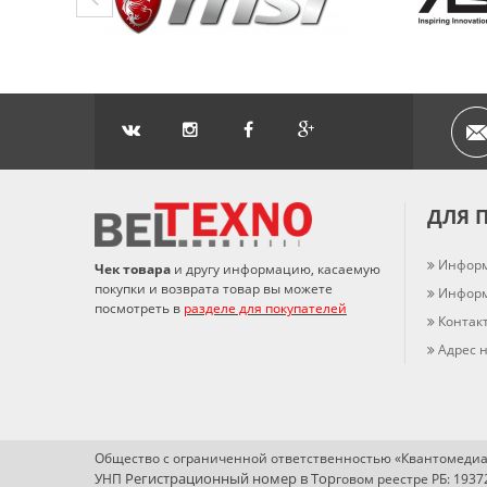
ДЛЯ 
Информ
Чек товара
и другу информацию, касаемую
покупки и возврата товар вы можете
Информ
посмотреть в
разделе для покупателей
Контак
Адрес н
Общество с ограниченной ответственностью «Квантомедиа
Регистрационный номер в Т
ор
УНП
говом реестре РБ: 193