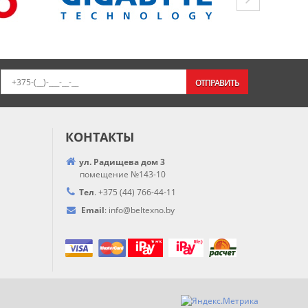
ОТПРАВИТЬ
КОНТАКТЫ
ул. Радищева дом 3
помещение №143-10
Тел
.
+375 (44) 766-44-
11
Email
:
info@
beltexno.by