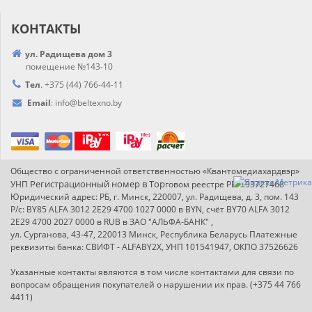
КОНТАКТЫ
ул. Радищева дом 3
помещение №143-10
Тел
.
+375 (44) 766-44-
11
Email
:
info@
beltexno.by
Общество с ограниченной ответственностью «Квантомедиахардвэр»
Регистрационный номер в Т
ор
УНП
говом реестре РБ: 193727468
Юридический адрес: РБ, г. Минск, 220007, ул. Радищева, д. 3, пом. 143
Р/с: BY85 ALFA 3012 2E29 4700 1027 0000 в BYN, счёт BY70 ALFA 3012
2E29 4700 2027 0000 в RUB в ЗАО "АЛЬФА-БАНК" ,
ул. Сурганова, 43-47, 220013 Минск, Республика Беларусь Платежные
реквизиты банка: СВИФТ - ALFABY2X, УНП 101541947, ОКПО 37526626
Указанные контакты являются в том числе контактами для связи по
вопросам обращения покупателей о нарушении их прав. (+375 44 766
4411)