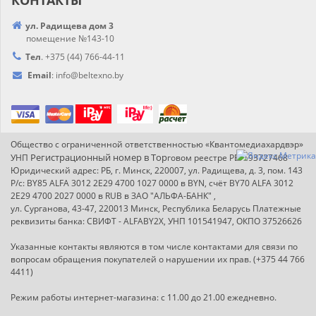
КОНТАКТЫ
ул. Радищева дом 3
помещение №143-10
Тел
.
+375 (44) 766-44-
11
Email
:
info@
beltexno.by
Общество с ограниченной ответственностью «Квантомедиахардвэр»
Регистрационный номер в Т
ор
УНП
говом реестре РБ: 193727468
Юридический адрес: РБ, г. Минск, 220007, ул. Радищева, д. 3, пом. 143
Р/с: BY85 ALFA 3012 2E29 4700 1027 0000 в BYN, счёт BY70 ALFA 3012
2E29 4700 2027 0000 в RUB в ЗАО "АЛЬФА-БАНК" ,
ул. Сурганова, 43-47, 220013 Минск, Республика Беларусь Платежные
реквизиты банка: СВИФТ - ALFABY2X, УНП 101541947, ОКПО 37526626
Указанные контакты являются в том числе контактами для связи по
вопросам обращения покупателей о нарушении их прав. (+375 44 766
4411)
Режим работы интернет-магазина: с 11.00 до 21.00 ежедневно.