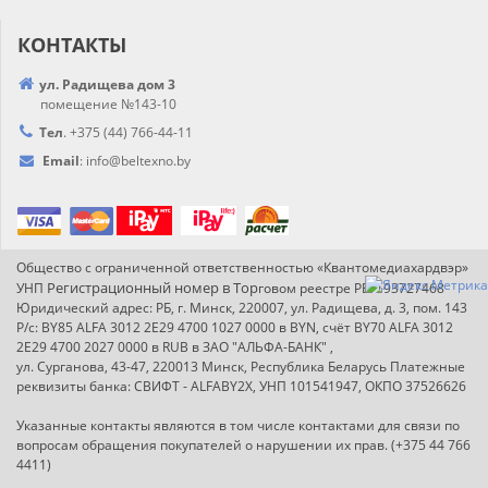
КОНТАКТЫ
ул. Радищева дом 3
помещение №143-10
Тел
.
+375 (44) 766-44-
11
Email
:
info@
beltexno.by
Общество с ограниченной ответственностью «Квантомедиахардвэр»
Регистрационный номер в Т
ор
УНП
говом реестре РБ: 193727468
Юридический адрес: РБ, г. Минск, 220007, ул. Радищева, д. 3, пом. 143
Р/с: BY85 ALFA 3012 2E29 4700 1027 0000 в BYN, счёт BY70 ALFA 3012
2E29 4700 2027 0000 в RUB в ЗАО "АЛЬФА-БАНК" ,
ул. Сурганова, 43-47, 220013 Минск, Республика Беларусь Платежные
реквизиты банка: СВИФТ - ALFABY2X, УНП 101541947, ОКПО 37526626
Указанные контакты являются в том числе контактами для связи по
вопросам обращения покупателей о нарушении их прав. (+375 44 766
4411)