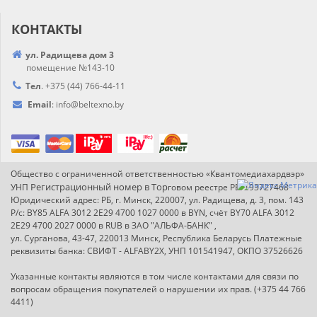
КОНТАКТЫ
ул. Радищева дом 3
помещение №143-10
Тел
.
+375 (44) 766-44-
11
Email
:
info@
beltexno.by
Общество с ограниченной ответственностью «Квантомедиахардвэр»
Регистрационный номер в Т
ор
УНП
говом реестре РБ: 193727468
Юридический адрес: РБ, г. Минск, 220007, ул. Радищева, д. 3, пом. 143
Р/с: BY85 ALFA 3012 2E29 4700 1027 0000 в BYN, счёт BY70 ALFA 3012
2E29 4700 2027 0000 в RUB в ЗАО "АЛЬФА-БАНК" ,
ул. Сурганова, 43-47, 220013 Минск, Республика Беларусь Платежные
реквизиты банка: СВИФТ - ALFABY2X, УНП 101541947, ОКПО 37526626
Указанные контакты являются в том числе контактами для связи по
вопросам обращения покупателей о нарушении их прав. (+375 44 766
4411)