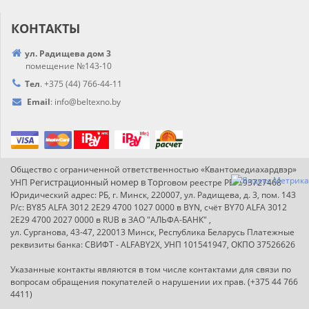
КОНТАКТЫ
ул. Радищева дом 3
помещение №143-10
Тел
.
+375 (44) 766-44-
11
Email
:
info@
beltexno.by
Общество с ограниченной ответственностью «Квантомедиахардвэр»
Регистрационный номер в Т
ор
УНП
говом реестре РБ: 193727468
Юридический адрес: РБ, г. Минск, 220007, ул. Радищева, д. 3, пом. 143
Р/с: BY85 ALFA 3012 2E29 4700 1027 0000 в BYN, счёт BY70 ALFA 3012
2E29 4700 2027 0000 в RUB в ЗАО "АЛЬФА-БАНК" ,
ул. Сурганова, 43-47, 220013 Минск, Республика Беларусь Платежные
реквизиты банка: СВИФТ - ALFABY2X, УНП 101541947, ОКПО 37526626
Указанные контакты являются в том числе контактами для связи по
вопросам обращения покупателей о нарушении их прав. (+375 44 766
4411)