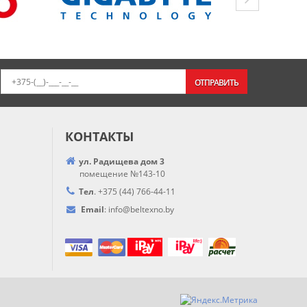
ОТПРАВИТЬ
КОНТАКТЫ
ул. Радищева дом 3
помещение №143-10
Тел
.
+375 (44) 766-44-
11
Email
:
info@
beltexno.by