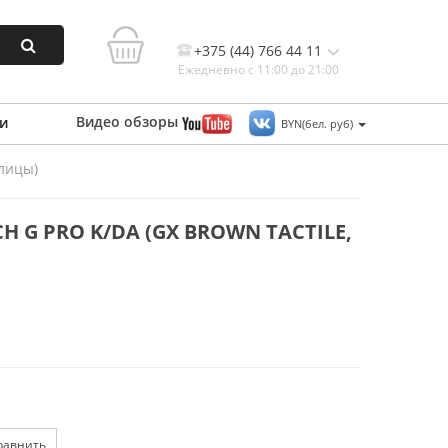
+375 (44) 766 44 11
Ежедневно с 11:00 до 21:00
Видео
обзоры
и
BYN(бел. руб)
ллицы)
Контакты, и схема проезда
 G PRO K/DA (GX BROWN TACTILE,
равнить