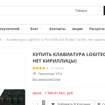
Товары
окупателей
Блог
Контакты
Акции
Рассрочк
h
Клавиатура Logitech G Pro K/DA (GX Brown Tactile, нет кири
КУПИТЬ КЛАВИАТУРА LOGITECH
НЕТ КИРИЛЛИЦЫ)
(2 голоса)
Просмотры: 5712
Все характеристики
Цена:
1 000,81
бел. руб
Добавить В Корзину
С