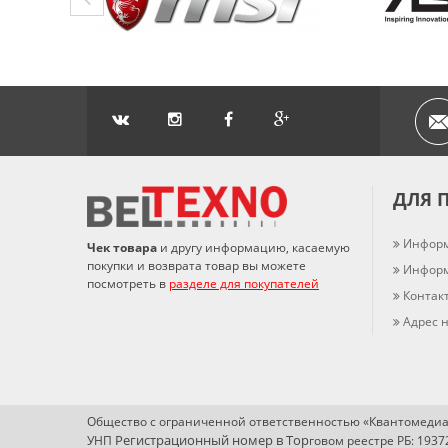
ДЛЯ 
Информ
Чек товара
и другу информацию, касаемую
покупки и возврата товар вы можете
Информ
посмотреть в
разделе для покупателей
Контак
Адрес н
Общество с ограниченной ответственностью «Квантомедиа
Регистрационный номер в Т
ор
УНП
говом реестре РБ: 193