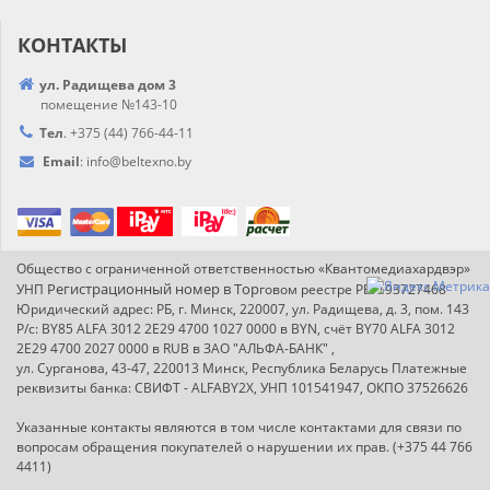
КОНТАКТЫ
ул. Радищева дом 3
помещение №143-10
Тел
.
+375 (44) 766-44-
11
Email
:
info@
beltexno.by
Общество с ограниченной ответственностью «Квантомедиахардвэр»
Регистрационный номер в Т
ор
УНП
говом реестре РБ: 193727468
Юридический адрес: РБ, г. Минск, 220007, ул. Радищева, д. 3, пом. 143
Р/с: BY85 ALFA 3012 2E29 4700 1027 0000 в BYN, счёт BY70 ALFA 3012
2E29 4700 2027 0000 в RUB в ЗАО "АЛЬФА-БАНК" ,
ул. Сурганова, 43-47, 220013 Минск, Республика Беларусь Платежные
реквизиты банка: СВИФТ - ALFABY2X, УНП 101541947, ОКПО 37526626
Указанные контакты являются в том числе контактами для связи по
вопросам обращения покупателей о нарушении их прав. (+375 44 766
4411)