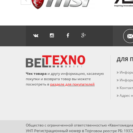
ДЛЯ 
Информ
Чек товара
и другу информацию, касаемую
покупки и возврата товар вы можете
Информ
посмотреть в
разделе для покупателей
Контак
Адрес н
Общество с ограниченной ответственностью «Квантомедиа
Регистрационный номер в Т
ор
УНП
говом реестре РБ: 193