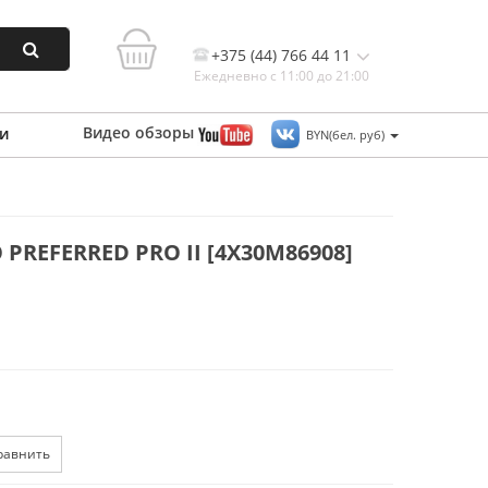
+375 (44) 766 44 11
Ежедневно с 11:00 до 21:00
Видео
обзоры
и
BYN(бел. руб)
Контакты, и схема проезда
REFERRED PRO II [4X30M86908]
равнить