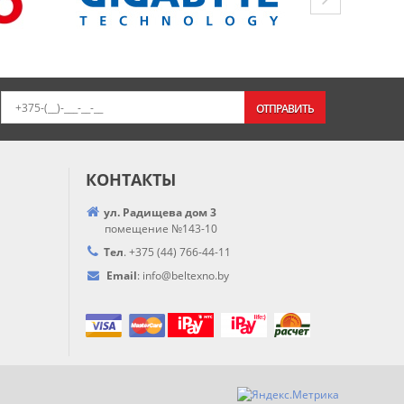
ОТПРАВИТЬ
КОНТАКТЫ
ул. Радищева дом 3
помещение №143-10
Тел
.
+375 (44) 766-44-
11
Email
:
info@
beltexno.by