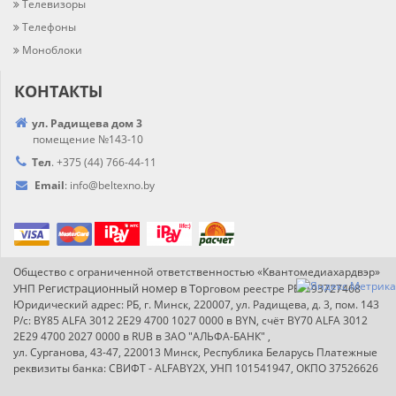
Телевизоры
Телефоны
Моноблоки
КОНТАКТЫ
ул. Радищева дом 3
помещение №143-10
Тел
.
+375 (44) 766-44-
11
Email
:
info@
beltexno.by
Общество с ограниченной ответственностью «Квантомедиахардвэр»
Регистрационный номер в Т
ор
УНП
говом реестре РБ: 193727468
Юридический адрес: РБ, г. Минск, 220007, ул. Радищева, д. 3, пом. 143
Р/с: BY85 ALFA 3012 2E29 4700 1027 0000 в BYN, счёт BY70 ALFA 3012
2E29 4700 2027 0000 в RUB в ЗАО "АЛЬФА-БАНК" ,
ул. Сурганова, 43-47, 220013 Минск, Республика Беларусь Платежные
реквизиты банка: СВИФТ - ALFABY2X, УНП 101541947, ОКПО 37526626