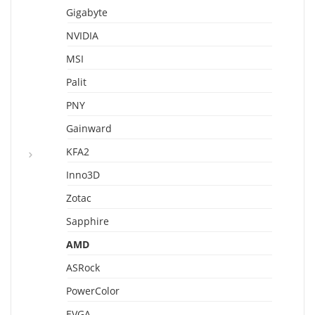
Gigabyte
NVIDIA
MSI
Palit
PNY
Gainward
KFA2
Inno3D
Zotac
Sapphire
AMD
ASRock
PowerColor
EVGA