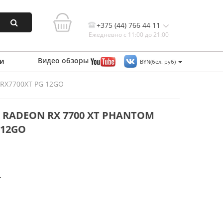
+375 (44) 766 44 11
Ежедневно с 11:00 до 21:00
Видео
обзоры
и
BYN(бел. руб)
 RX7700XT PG 12GO
Контакты, и схема проезда
 RADEON RX 7700 XT PHANTOM
 12GO
T