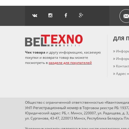
ДЛЯ 
Информ
Чек товара
и другу информацию, касаемую
покупки и возврата товар вы можете
Информ
посмотреть в
разделе для покупателей
Контак
Адрес н
Общество с ограниченной ответственностью «Квантомедиа
Регистрационный номер в Т
ор
УНП
говом реестре РБ: 193
Юридический адрес: РБ, г. Минск, 220007, ул. Радищева, д. 3
ул. Сурганова, 43-47, 220013 Минск, Республика Беларусь 
Указанные контакты являются в том числе контактами для с