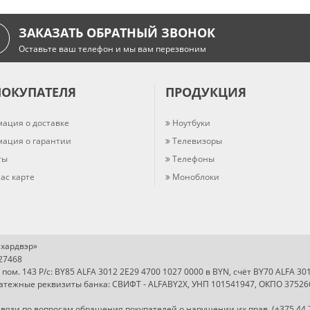
ЗАКАЗАТЬ ОБРАТНЫЙ ЗВОНОК
Оставьте ваш телефон и мы вам перезвоним
ПОКУПАТЕЛЯ
ПРОДУКЦИЯ
ация о доставке
Ноутбуки
ация о гарантии
Телевизоры
ты
Телефоны
ас карте
Моноблоки
хардвэр»
727468
, пом. 143 Р/с: BY85 ALFA 3012 2E29 4700 1027 0000 в BYN, счёт BY70 ALFA 3
Платежные реквизиты банка: СВИФТ - ALFABY2X, УНП 101541947, ОКПО 37526
вязи по вопросам обращения покупателей о нарушении их прав. (+375 44 