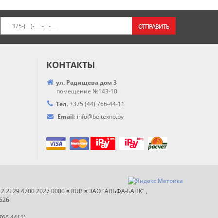
ОТПРАВИТЬ
КОНТАКТЫ
ул. Радищева дом 3
помещение №143-10
Тел
.
+375 (44) 766-44-
11
Email
:
info@
beltexno.by
012 2E29 4700 2027 0000 в RUB в ЗАО "АЛЬФА-БАНК" ,
626
766 4411)