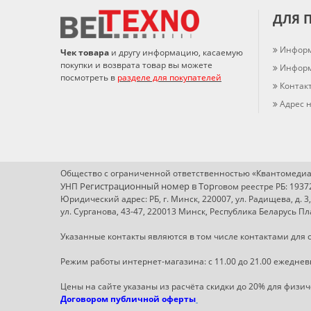
ДЛЯ 
Информ
Чек товара
и другу информацию, касаемую
покупки и возврата товар вы можете
Информ
посмотреть в
разделе для покупателей
Контак
Адрес н
Общество с ограниченной ответственностью «Квантомедиа
Регистрационный номер в Т
ор
УНП
говом реестре РБ: 193
Юридический адрес: РБ, г. Минск, 220007, ул. Радищева, д. 3
ул. Сурганова, 43-47, 220013 Минск, Республика Беларусь 
Указанные контакты являются в том числе контактами для с
Режим работы интернет-магазина: с 11.00 до 21.00 ежеднев
Цены на сайте указаны из расчёта скидки до 20% для физи
Договором публичной оферты