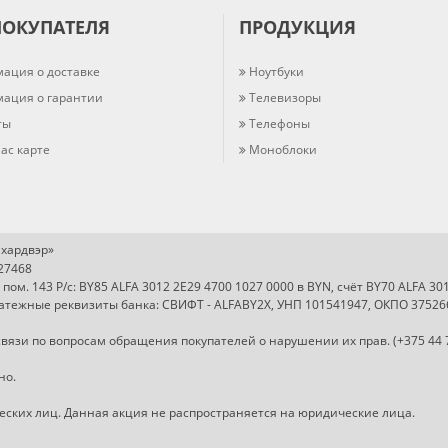
ПОКУПАТЕЛЯ
ПРОДУКЦИЯ
ация о доставке
Ноутбуки
ация о гарантии
Телевизоры
ты
Телефоны
ас карте
Моноблоки
хардвэр»
727468
, пом. 143 Р/с: BY85 ALFA 3012 2E29 4700 1027 0000 в BYN, счёт BY70 ALFA 3
Платежные реквизиты банка: СВИФТ - ALFABY2X, УНП 101541947, ОКПО 37526
вязи по вопросам обращения покупателей о нарушении их прав. (+375 44 
но.
ческих лиц. Данная акция не распространяется на юридические лица.