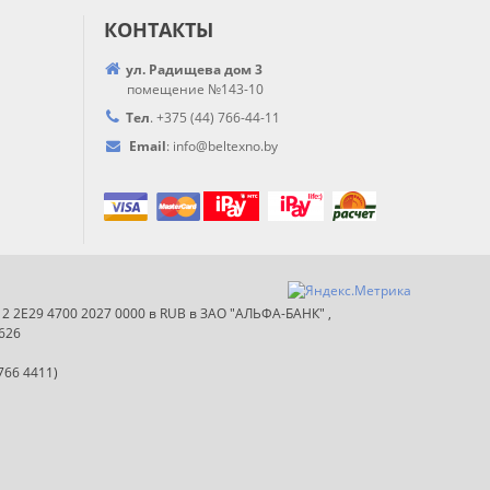
КОНТАКТЫ
ул. Радищева дом 3
помещение №143-10
Тел
.
+375 (44) 766-44-
11
Email
:
info@
beltexno.by
012 2E29 4700 2027 0000 в RUB в ЗАО "АЛЬФА-БАНК" ,
626
766 4411)