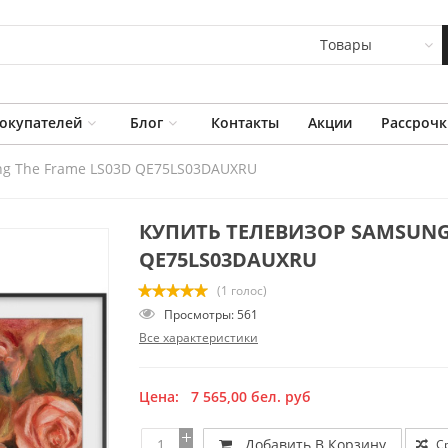
Товары
окупателей
Блог
Контакты
Акции
Рассрочк
ng The Frame LS03D QE75LS03DAUXRU
КУПИТЬ ТЕЛЕВИЗОР SAMSUNG 
QE75LS03DAUXRU
(1 голос)
Просмотры: 561
Все характеристики
Цена:
7 565,00
бел. руб
Добавить В Корзину
С