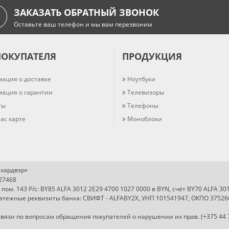
ЗАКАЗАТЬ ОБРАТНЫЙ ЗВОНОК
Оставьте ваш телефон и мы вам перезвоним
ПОКУПАТЕЛЯ
ПРОДУКЦИЯ
ация о доставке
Ноутбуки
ация о гарантии
Телевизоры
ты
Телефоны
ас карте
Моноблоки
хардвэр»
727468
, пом. 143 Р/с: BY85 ALFA 3012 2E29 4700 1027 0000 в BYN, счёт BY70 ALFA 3
Платежные реквизиты банка: СВИФТ - ALFABY2X, УНП 101541947, ОКПО 37526
вязи по вопросам обращения покупателей о нарушении их прав. (+375 44 