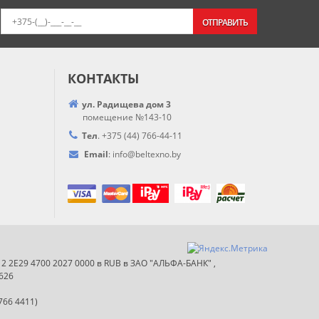
ОТПРАВИТЬ
КОНТАКТЫ
ул. Радищева дом 3
помещение №143-10
Тел
.
+375 (44) 766-44-
11
Email
:
info@
beltexno.by
012 2E29 4700 2027 0000 в RUB в ЗАО "АЛЬФА-БАНК" ,
626
766 4411)