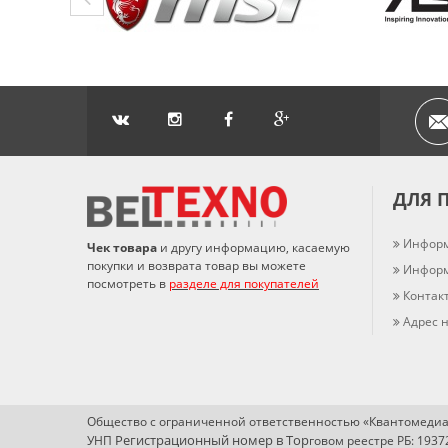
ДЛЯ 
Информ
Чек товара
и другу информацию, касаемую
покупки и возврата товар вы можете
Информ
посмотреть в
разделе для покупателей
Контак
Адрес н
Общество с ограниченной ответственностью «Квантомедиа
Регистрационный номер в Т
ор
УНП
говом реестре РБ: 193