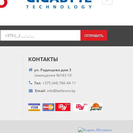
ОТПРАВИТЬ
КОНТАКТЫ
ул. Радищева дом 3
помещение №143-10
Тел
.
+375 (44) 766-44-
11
Email
:
info@
beltexno.by