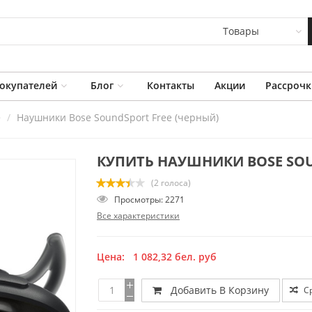
Товары
окупателей
Блог
Контакты
Акции
Рассрочк
e
Наушники Bose SoundSport Free (черный)
КУПИТЬ НАУШНИКИ BOSE SOU
(2 голоса)
Просмотры: 2271
Все характеристики
Цена:
1 082,32
бел. руб
Добавить В Корзину
С