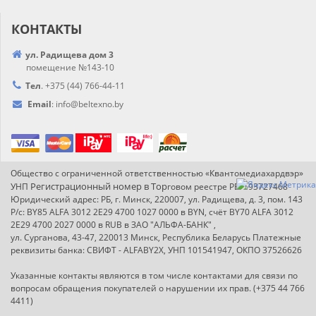
КОНТАКТЫ
ул. Радищева дом 3
помещение №143-10
Тел
.
+375 (44) 766-44-
11
Email
:
info@
beltexno.by
Общество с ограниченной ответственностью «Квантомедиахардвэр»
Регистрационный номер в Т
ор
УНП
говом реестре РБ: 193727468
Юридический адрес: РБ, г. Минск, 220007, ул. Радищева, д. 3, пом. 143
Р/с: BY85 ALFA 3012 2E29 4700 1027 0000 в BYN, счёт BY70 ALFA 3012
2E29 4700 2027 0000 в RUB в ЗАО "АЛЬФА-БАНК" ,
ул. Сурганова, 43-47, 220013 Минск, Республика Беларусь Платежные
реквизиты банка: СВИФТ - ALFABY2X, УНП 101541947, ОКПО 37526626
Указанные контакты являются в том числе контактами для связи по
вопросам обращения покупателей о нарушении их прав. (+375 44 766
4411)