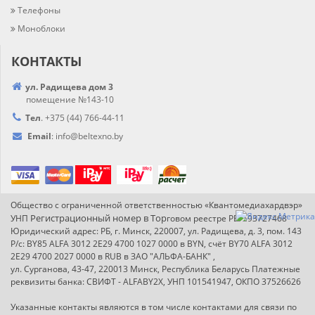
Телефоны
Моноблоки
КОНТАКТЫ
ул. Радищева дом 3
помещение №143-10
Тел
.
+375 (44) 766-44-
11
Email
:
info@
beltexno.by
Общество с ограниченной ответственностью «Квантомедиахардвэр»
Регистрационный номер в Т
ор
УНП
говом реестре РБ: 193727468
Юридический адрес: РБ, г. Минск, 220007, ул. Радищева, д. 3, пом. 143
Р/с: BY85 ALFA 3012 2E29 4700 1027 0000 в BYN, счёт BY70 ALFA 3012
2E29 4700 2027 0000 в RUB в ЗАО "АЛЬФА-БАНК" ,
ул. Сурганова, 43-47, 220013 Минск, Республика Беларусь Платежные
реквизиты банка: СВИФТ - ALFABY2X, УНП 101541947, ОКПО 37526626
Указанные контакты являются в том числе контактами для связи по