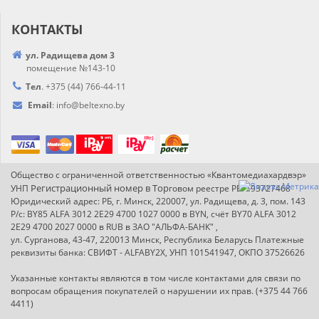
КОНТАКТЫ
ул. Радищева дом 3
помещение №143-10
Тел
.
+375 (44) 766-44-
11
Email
:
info@
beltexno.by
Общество с ограниченной ответственностью «Квантомедиахардвэр»
Регистрационный номер в Т
ор
УНП
говом реестре РБ: 193727468
Юридический адрес: РБ, г. Минск, 220007, ул. Радищева, д. 3, пом. 143
Р/с: BY85 ALFA 3012 2E29 4700 1027 0000 в BYN, счёт BY70 ALFA 3012
2E29 4700 2027 0000 в RUB в ЗАО "АЛЬФА-БАНК" ,
ул. Сурганова, 43-47, 220013 Минск, Республика Беларусь Платежные
реквизиты банка: СВИФТ - ALFABY2X, УНП 101541947, ОКПО 37526626
Указанные контакты являются в том числе контактами для связи по
вопросам обращения покупателей о нарушении их прав. (+375 44 766
4411)