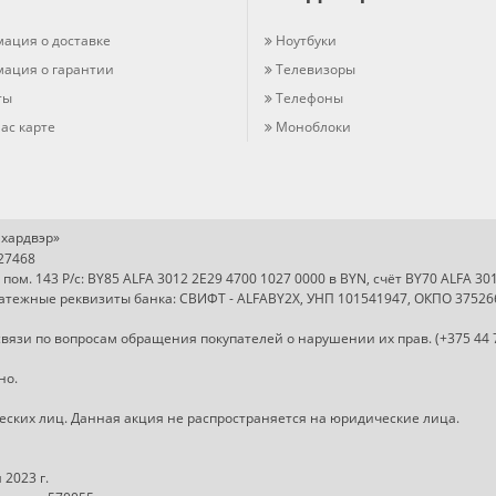
ация о доставке
Ноутбуки
ация о гарантии
Телевизоры
ты
Телефоны
ас карте
Моноблоки
хардвэр»
727468
, пом. 143 Р/с: BY85 ALFA 3012 2E29 4700 1027 0000 в BYN, счёт BY70 ALFA 3
Платежные реквизиты банка: СВИФТ - ALFABY2X, УНП 101541947, ОКПО 37526
вязи по вопросам обращения покупателей о нарушении их прав. (+375 44 
но.
ческих лиц. Данная акция не распространяется на юридические лица.
2023 г.