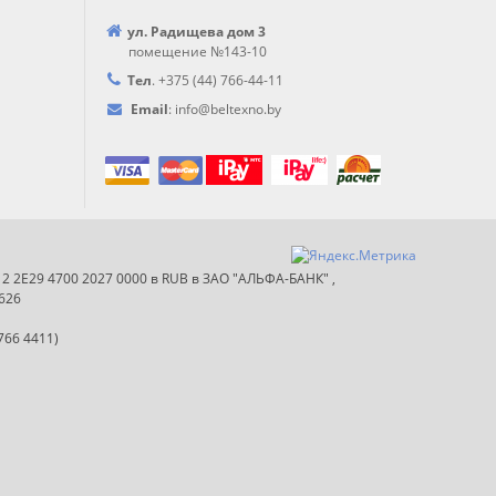
ул. Радищева дом 3
помещение №143-10
Тел
.
+375 (44) 766-44-
11
Email
:
info@
beltexno.by
012 2E29 4700 2027 0000 в RUB в ЗАО "АЛЬФА-БАНК" ,
626
766 4411)