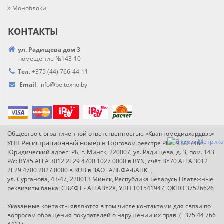
Моноблоки
КОНТАКТЫ
ул. Радищева дом 3
помещение №143-10
Тел
.
+375 (44) 766-44-
11
Email
:
info@
beltexno.by
Общество с ограниченной ответственностью «Квантомедиахардвэр»
Регистрационный номер в Т
ор
УНП
говом реестре РБ: 193727468
Юридический адрес: РБ, г. Минск, 220007, ул. Радищева, д. 3, пом. 143
Р/с: BY85 ALFA 3012 2E29 4700 1027 0000 в BYN, счёт BY70 ALFA 3012
2E29 4700 2027 0000 в RUB в ЗАО "АЛЬФА-БАНК" ,
ул. Сурганова, 43-47, 220013 Минск, Республика Беларусь Платежные
реквизиты банка: СВИФТ - ALFABY2X, УНП 101541947, ОКПО 37526626
Указанные контакты являются в том числе контактами для связи по
вопросам обращения покупателей о нарушении их прав. (+375 44 766