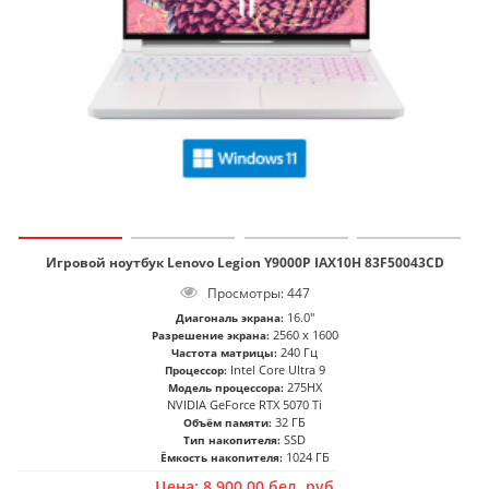
Игровой ноутбук Lenovo Legion Y9000P IAX10H 83F50043CD
Просмотры: 447
16.0"
Диагональ экрана:
2560 x 1600
Разрешение экрана:
240 Гц
Частота матрицы:
Intel Core Ultra 9
Процессор:
275HX
Модель процессора:
NVIDIA GeForce RTX 5070 Ti
32 ГБ
Объём памяти:
SSD
Тип накопителя:
1024 ГБ
Ёмкость накопителя:
Цена:
8 900,00
бел. руб