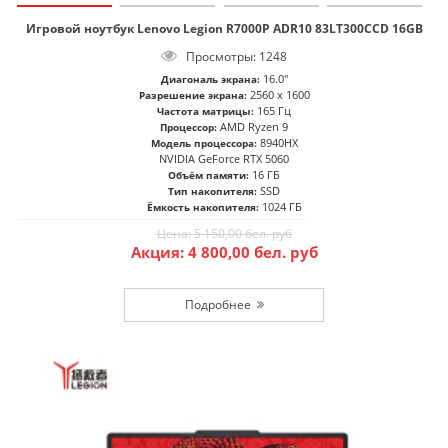
Игровой ноутбук Lenovo Legion R7000P ADR10 83LT300CCD 16GB
Просмотры: 1248
16.0"
Диагональ экрана:
2560 x 1600
Разрешение экрана:
165 Гц
Частота матрицы:
AMD Ryzen 9
Процессор:
8940HX
Модель процессора:
NVIDIA GeForce RTX 5060
16 ГБ
Объём памяти:
SSD
Тип накопителя:
1024 ГБ
Ёмкость накопителя:
Цена:
5 150,00
бел. руб
Акция:
4 800,00
бел. руб
Подробнее