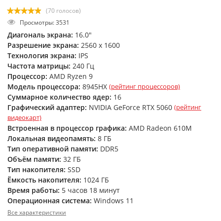
(70 голосов)
Просмотры: 3531
Диагональ экрана:
16.0"
Разрешение экрана:
2560 x 1600
Технология экрана:
IPS
Частота матрицы:
240 Гц
Процессор:
AMD Ryzen 9
Модель процессора:
8945HX
(рейтинг процессоров)
Суммарное количество ядер:
16
Графический адаптер:
NVIDIA GeForce RTX 5060
(рейтинг
видеокарт)
Встроенная в процессор графика:
AMD Radeon 610M
Локальная видеопамять:
8 ГБ
Тип оперативной памяти:
DDR5
Объём памяти:
32 ГБ
Тип накопителя:
SSD
Ёмкость накопителя:
1024 ГБ
Время работы:
5 часов 18 минут
Операционная система:
Windows 11
Все характеристики