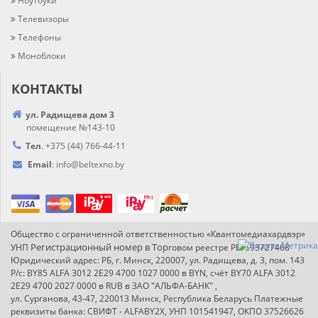
Ноутбуки
Телевизоры
Телефоны
Моноблоки
КОНТАКТЫ
ул. Радищева дом 3
помещение №143-10
Тел
.
+375 (44) 766-44-
11
Email
:
info@
beltexno.by
Общество с ограниченной ответственностью «Квантомедиахардвэр»
Регистрационный номер в Т
ор
УНП
говом реестре РБ: 193727468
Юридический адрес: РБ, г. Минск, 220007, ул. Радищева, д. 3, пом. 143
Р/с: BY85 ALFA 3012 2E29 4700 1027 0000 в BYN, счёт BY70 ALFA 3012
2E29 4700 2027 0000 в RUB в ЗАО "АЛЬФА-БАНК" ,
ул. Сурганова, 43-47, 220013 Минск, Республика Беларусь Платежные
реквизиты банка: СВИФТ - ALFABY2X, УНП 101541947, ОКПО 37526626