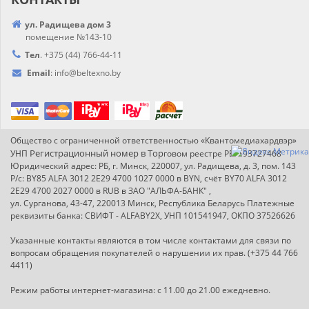
ул. Радищева дом 3
помещение №143-10
Тел
.
+375 (44) 766-44-
11
Email
:
info@
beltexno.by
Общество с ограниченной ответственностью «Квантомедиахардвэр»
Регистрационный номер в Т
ор
УНП
говом реестре РБ: 193727468
Юридический адрес: РБ, г. Минск, 220007, ул. Радищева, д. 3, пом. 143
Р/с: BY85 ALFA 3012 2E29 4700 1027 0000 в BYN, счёт BY70 ALFA 3012
2E29 4700 2027 0000 в RUB в ЗАО "АЛЬФА-БАНК" ,
ул. Сурганова, 43-47, 220013 Минск, Республика Беларусь Платежные
реквизиты банка: СВИФТ - ALFABY2X, УНП 101541947, ОКПО 37526626
Указанные контакты являются в том числе контактами для связи по
вопросам обращения покупателей о нарушении их прав. (+375 44 766
4411)
Режим работы интернет-магазина: с 11.00 до 21.00 ежедневно.