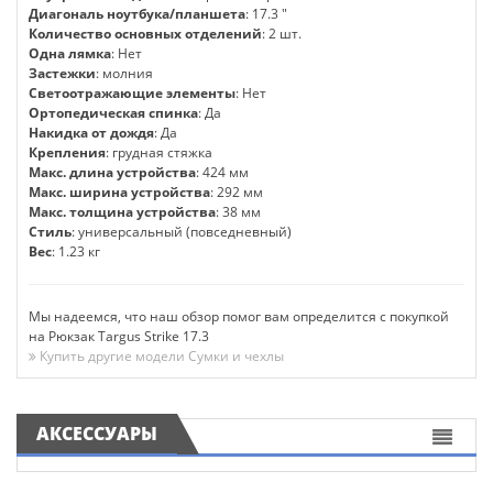
Диагональ ноутбука/планшета
: 17.3 "
Количество основных отделений
: 2 шт.
Одна лямка
: Нет
Застежки
: молния
Светоотражающие элементы
: Нет
Ортопедическая спинка
: Да
Накидка от дождя
: Да
Крепления
: грудная стяжка
Макс. длина устройства
: 424 мм
Макс. ширина устройства
: 292 мм
Макс. толщина устройства
: 38 мм
Стиль
: универсальный (повседневный)
Вес
: 1.23 кг
Мы надеемся, что наш обзор помог вам определится с покупкой
на Рюкзак Targus Strike 17.3
Купить другие модели Сумки и чехлы
АКСЕССУАРЫ