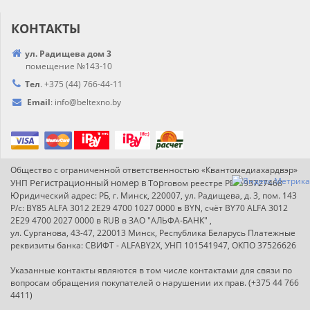
КОНТАКТЫ
ул. Радищева дом 3
помещение №143-10
Тел
.
+375 (44) 766-44-
11
Email
:
info@
beltexno.by
Общество с ограниченной ответственностью «Квантомедиахардвэр»
Регистрационный номер в Т
ор
УНП
говом реестре РБ: 193727468
Юридический адрес: РБ, г. Минск, 220007, ул. Радищева, д. 3, пом. 143
Р/с: BY85 ALFA 3012 2E29 4700 1027 0000 в BYN, счёт BY70 ALFA 3012
2E29 4700 2027 0000 в RUB в ЗАО "АЛЬФА-БАНК" ,
ул. Сурганова, 43-47, 220013 Минск, Республика Беларусь Платежные
реквизиты банка: СВИФТ - ALFABY2X, УНП 101541947, ОКПО 37526626
Указанные контакты являются в том числе контактами для связи по
вопросам обращения покупателей о нарушении их прав. (+375 44 766
4411)