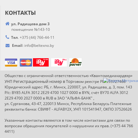
КОНТАКТЫ
ул. Радищева дом 3
помещение №143-10
Тел
.
+375 (44) 766-44-
11
Email
:
info@
beltexno.by
Общество с ограниченной ответственностью «Квантомедиахардвэр»
Регистрационный номер в Т
ор
УНП
говом реестре РБ: 193727468
Юридический адрес: РБ, г. Минск, 220007, ул. Радищева, д. 3, пом. 143
Р/с: BY85 ALFA 3012 2E29 4700 1027 0000 в BYN, счёт BY70 ALFA 3012
2E29 4700 2027 0000 в RUB в ЗАО "АЛЬФА-БАНК" ,
ул. Сурганова, 43-47, 220013 Минск, Республика Беларусь Платежные
реквизиты банка: СВИФТ - ALFABY2X, УНП 101541947, ОКПО 37526626
Указанные контакты являются в том числе контактами для связи по
вопросам обращения покупателей о нарушении их прав. (+375 44 766
4411)