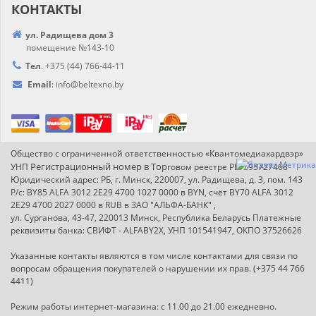
КОНТАКТЫ
ул. Радищева дом 3
помещение №143-10
Тел
.
+375 (44) 766-44-
11
Email
:
info@
beltexno.by
Общество с ограниченной ответственностью «Квантомедиахардвэр»
Регистрационный номер в Т
ор
УНП
говом реестре РБ: 193727468
Юридический адрес: РБ, г. Минск, 220007, ул. Радищева, д. 3, пом. 143
Р/с: BY85 ALFA 3012 2E29 4700 1027 0000 в BYN, счёт BY70 ALFA 3012
2E29 4700 2027 0000 в RUB в ЗАО "АЛЬФА-БАНК" ,
ул. Сурганова, 43-47, 220013 Минск, Республика Беларусь Платежные
реквизиты банка: СВИФТ - ALFABY2X, УНП 101541947, ОКПО 37526626
Указанные контакты являются в том числе контактами для связи по
вопросам обращения покупателей о нарушении их прав. (+375 44 766
4411)
Режим работы интернет-магазина: с 11.00 до 21.00 ежедневно.