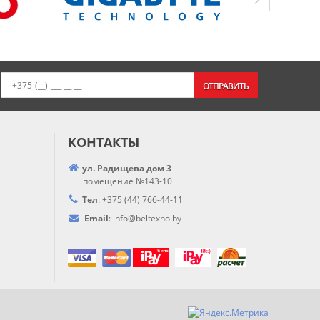
ОТПРАВИТЬ
КОНТАКТЫ
ул. Радищева дом 3
помещение №143-10
Тел
.
+375 (44) 766-44-
11
Email
:
info@
beltexno.by