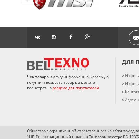
ДЛЯ 
Информ
Чек товара
и другу информацию, касаемую
покупки и возврата товар вы можете
Информ
посмотреть в
разделе для покупателей
Контак
Адрес н
Общество с ограниченной ответственностью «Квантомедиа
Регистрационный номер в Т
ор
УНП
говом реестре РБ: 193