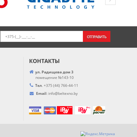
ОТПРАВИТЬ
КОНТАКТЫ
ул. Радищева дом 3
помещение №143-10
Тел
.
+375 (44) 766-44-
11
Email
:
info@
beltexno.by