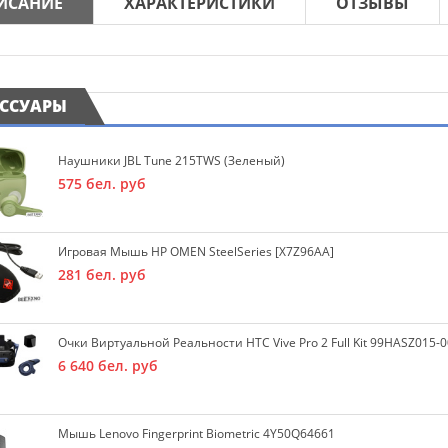
ИСАНИЕ
ХАРАКТЕРИСТИКИ
ОТЗЫВЫ
ЕССУАРЫ
Наушники JBL Tune 215TWS (зеленый)
575
бел. руб
Игровая Мышь HP OMEN SteelSeries [X7Z96AA]
281
бел. руб
Очки Виртуальной Реальности HTC Vive Pro 2 Full Kit 99HASZ015-0
6 640
бел. руб
Мышь Lenovo Fingerprint Biometric 4Y50Q64661