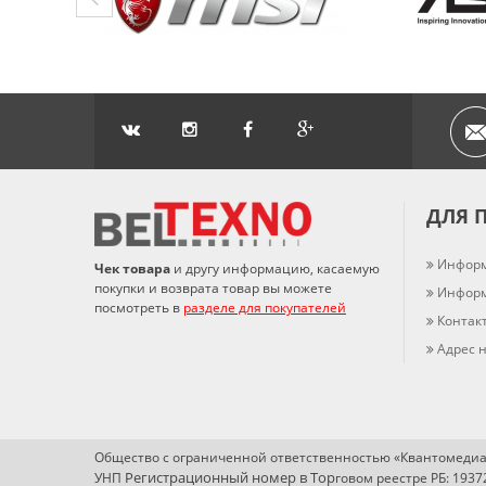
ДЛЯ 
Информ
Чек товара
и другу информацию, касаемую
покупки и возврата товар вы можете
Информ
посмотреть в
разделе для покупателей
Контак
Адрес н
Общество с ограниченной ответственностью «Квантомедиа
Регистрационный номер в Т
ор
УНП
говом реестре РБ: 193