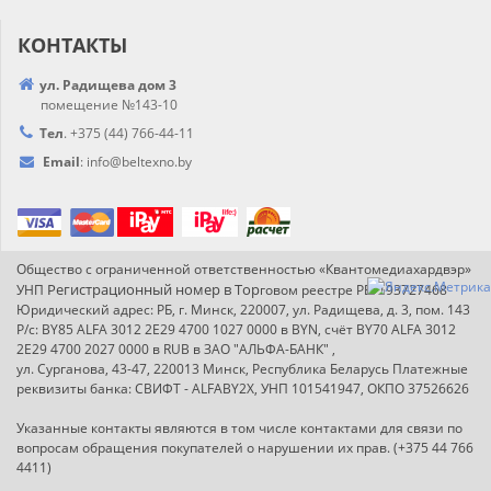
КОНТАКТЫ
ул. Радищева дом 3
помещение №143-10
Тел
.
+375 (44) 766-44-
11
Email
:
info@
beltexno.by
Общество с ограниченной ответственностью «Квантомедиахардвэр»
Регистрационный номер в Т
ор
УНП
говом реестре РБ: 193727468
Юридический адрес: РБ, г. Минск, 220007, ул. Радищева, д. 3, пом. 143
Р/с: BY85 ALFA 3012 2E29 4700 1027 0000 в BYN, счёт BY70 ALFA 3012
2E29 4700 2027 0000 в RUB в ЗАО "АЛЬФА-БАНК" ,
ул. Сурганова, 43-47, 220013 Минск, Республика Беларусь Платежные
реквизиты банка: СВИФТ - ALFABY2X, УНП 101541947, ОКПО 37526626
Указанные контакты являются в том числе контактами для связи по
вопросам обращения покупателей о нарушении их прав. (+375 44 766
4411)