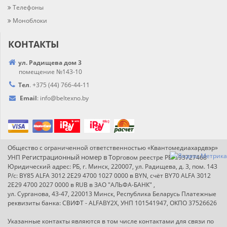
Телефоны
Моноблоки
КОНТАКТЫ
ул. Радищева дом 3
помещение №143-10
Тел
.
+375 (44) 766-44-
11
Email
:
info@
beltexno.by
Общество с ограниченной ответственностью «Квантомедиахардвэр»
Регистрационный номер в Т
ор
УНП
говом реестре РБ: 193727468
Юридический адрес: РБ, г. Минск, 220007, ул. Радищева, д. 3, пом. 143
Р/с: BY85 ALFA 3012 2E29 4700 1027 0000 в BYN, счёт BY70 ALFA 3012
2E29 4700 2027 0000 в RUB в ЗАО "АЛЬФА-БАНК" ,
ул. Сурганова, 43-47, 220013 Минск, Республика Беларусь Платежные
реквизиты банка: СВИФТ - ALFABY2X, УНП 101541947, ОКПО 37526626
Указанные контакты являются в том числе контактами для связи по