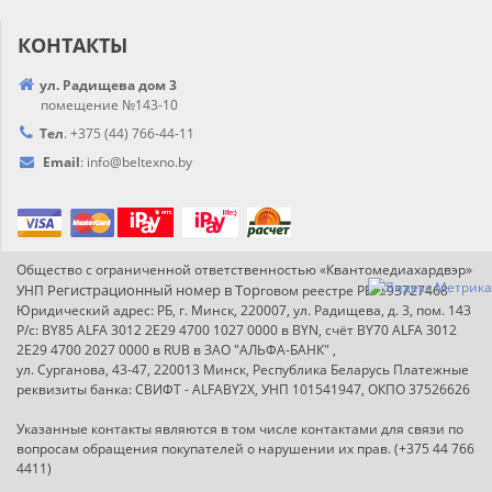
КОНТАКТЫ
ул. Радищева дом 3
помещение №143-10
Тел
.
+375 (44) 766-44-
11
Email
:
info@
beltexno.by
Общество с ограниченной ответственностью «Квантомедиахардвэр»
Регистрационный номер в Т
ор
УНП
говом реестре РБ: 193727468
Юридический адрес: РБ, г. Минск, 220007, ул. Радищева, д. 3, пом. 143
Р/с: BY85 ALFA 3012 2E29 4700 1027 0000 в BYN, счёт BY70 ALFA 3012
2E29 4700 2027 0000 в RUB в ЗАО "АЛЬФА-БАНК" ,
ул. Сурганова, 43-47, 220013 Минск, Республика Беларусь Платежные
реквизиты банка: СВИФТ - ALFABY2X, УНП 101541947, ОКПО 37526626
Указанные контакты являются в том числе контактами для связи по
вопросам обращения покупателей о нарушении их прав. (+375 44 766
4411)