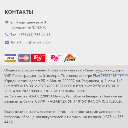
КОНТАКТЫ
ул. Радищева дом 3
помещение №143-10
Тел
.
+375 (44) 766-44-
11
Email
:
info@
beltexno.by
Общество с ограниченной ответственностью «Квантомедиахардвэр»
Регистрационный номер в Т
ор
УНП
говом реестре РБ: 193727468
Юридический адрес: РБ, г. Минск, 220007, ул. Радищева, д. 3, пом. 143
Р/с: BY85 ALFA 3012 2E29 4700 1027 0000 в BYN, счёт BY70 ALFA 3012
2E29 4700 2027 0000 в RUB в ЗАО "АЛЬФА-БАНК" ,
ул. Сурганова, 43-47, 220013 Минск, Республика Беларусь Платежные
реквизиты банка: СВИФТ - ALFABY2X, УНП 101541947, ОКПО 37526626
Указанные контакты являются в том числе контактами для связи по
вопросам обращения покупателей о нарушении их прав. (+375 44 766
4411)