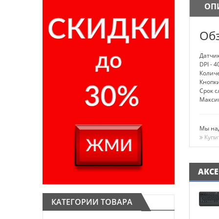
ОП
Об
Датчи
DPI - 4
Количе
Кнопки
Срок с
Максим
Мы над
Купи
АКС
КАТЕГОРИИ ТОВАРА