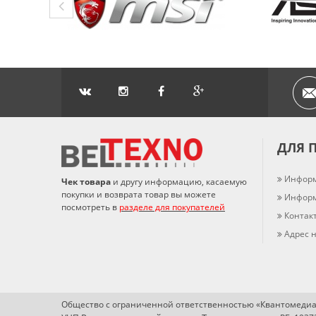
ДЛЯ 
Информ
Чек товара
и другу информацию, касаемую
покупки и возврата товар вы можете
Информ
посмотреть в
разделе для покупателей
Контак
Адрес н
Общество с ограниченной ответственностью «Квантомедиа