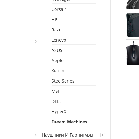
Corsair
HP
Razer
Lenovo
ASUS
Apple
Xiaomi
SteelSeries
MSI
DELL
HyperX
Dream Machines
Наушники И Гарнитуры