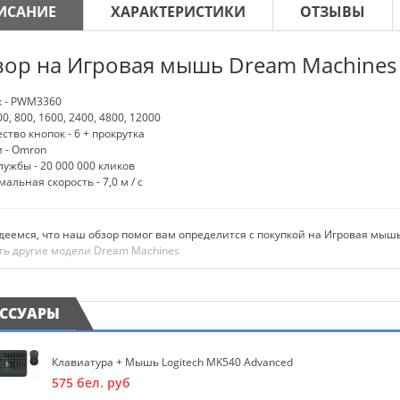
ИСАНИЕ
ХАРАКТЕРИСТИКИ
ОТЗЫВЫ
зор на Игровая мышь Dream Machines
к - PWM3360
00, 800, 1600, 2400, 4800, 12000
ство кнопок - 6 + прокрутка
 - Omron
лужбы - 20 000 000 кликов
альная скорость - 7,0 м / с
еемся, что наш обзор помог вам определится с покупкой на Игровая мыш
ть другие модели Dream Machines
ЕССУАРЫ
Клавиатура + Мышь Logitech MK540 Advanced
575
бел. руб