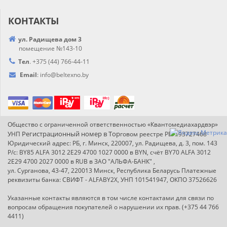
КОНТАКТЫ
ул. Радищева дом 3
помещение №143-10
Тел
.
+375 (44) 766-44-
11
Email
:
info@
beltexno.by
Общество с ограниченной ответственностью «Квантомедиахардвэр»
Регистрационный номер в Т
ор
УНП
говом реестре РБ: 193727468
Юридический адрес: РБ, г. Минск, 220007, ул. Радищева, д. 3, пом. 143
Р/с: BY85 ALFA 3012 2E29 4700 1027 0000 в BYN, счёт BY70 ALFA 3012
2E29 4700 2027 0000 в RUB в ЗАО "АЛЬФА-БАНК" ,
ул. Сурганова, 43-47, 220013 Минск, Республика Беларусь Платежные
реквизиты банка: СВИФТ - ALFABY2X, УНП 101541947, ОКПО 37526626
Указанные контакты являются в том числе контактами для связи по
вопросам обращения покупателей о нарушении их прав. (+375 44 766
4411)