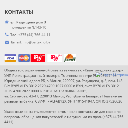
КОНТАКТЫ
ул. Радищева дом 3
помещение №143-10
Тел
.
+375 (44) 766-44-
11
Email
:
info@
beltexno.by
Общество с ограниченной ответственностью «Квантомедиахардвэр»
Регистрационный номер в Т
ор
УНП
говом реестре РБ: 193727468
Юридический адрес: РБ, г. Минск, 220007, ул. Радищева, д. 3, пом. 143
Р/с: BY85 ALFA 3012 2E29 4700 1027 0000 в BYN, счёт BY70 ALFA 3012
2E29 4700 2027 0000 в RUB в ЗАО "АЛЬФА-БАНК" ,
ул. Сурганова, 43-47, 220013 Минск, Республика Беларусь Платежные
реквизиты банка: СВИФТ - ALFABY2X, УНП 101541947, ОКПО 37526626
Указанные контакты являются в том числе контактами для связи по
вопросам обращения покупателей о нарушении их прав. (+375 44 766
4411)